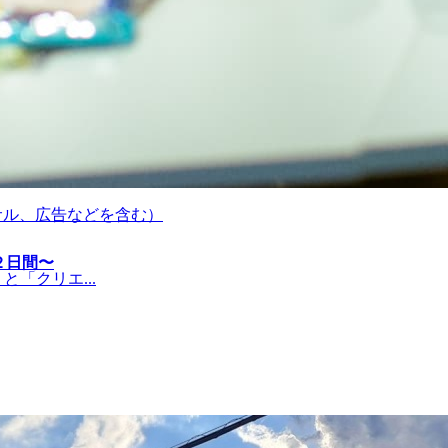
サル、広告などを含む）
２日間〜
「クリエ...