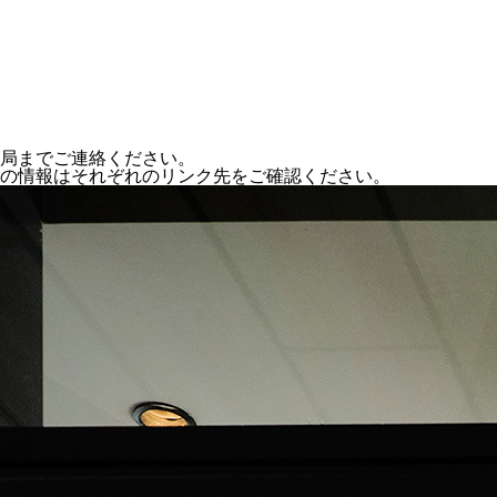
局までご連絡ください。
の情報はそれぞれのリンク先をご確認ください。