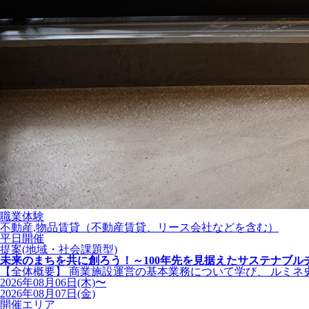
職業体験
不動産,物品賃貸（不動産賃貸、リース会社などを含む）
平日開催
提案(地域・社会課題型)
未来のまちを共に創ろう！～100年先を見据えたサステナブル
【全体概要】 商業施設運営の基本業務について学び、 ルミネ史上
2026年08月06日(木)〜
2026年08月07日(金)
開催エリア