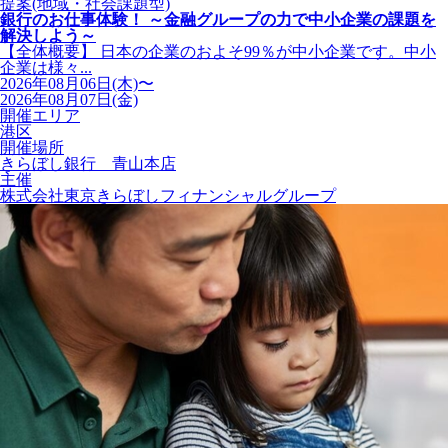
提案(地域・社会課題型)
銀行のお仕事体験！ ～金融グループの力で中小企業の課題を
解決しよう～
【全体概要】 日本の企業のおよそ99％が中小企業です。中小
企業は様々...
2026年08月06日(木)〜
2026年08月07日(金)
開催エリア
港区
開催場所
きらぼし銀行 青山本店
主催
株式会社東京きらぼしフィナンシャルグループ