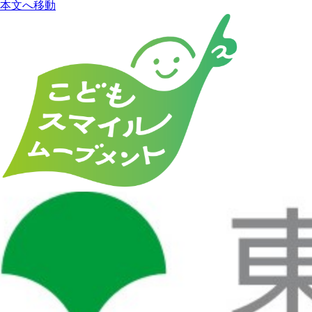
本文へ移動