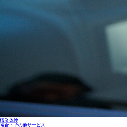
職業体験
複合・その他サービス