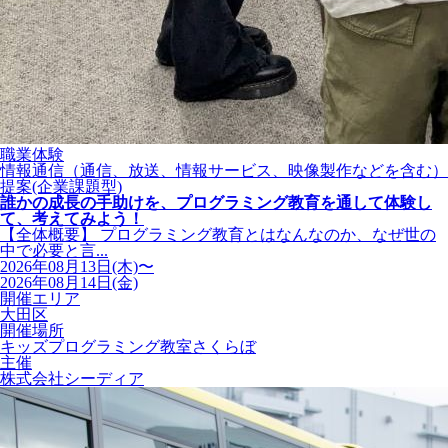
職業体験
情報通信（通信、放送、情報サービス、映像製作などを含む）
提案(企業課題型)
誰かの成長の手助けを、プログラミング教育を通して体験し
て、考えてみよう！
【全体概要】 プログラミング教育とはなんなのか、なぜ世の
中で必要と言...
2026年08月13日(木)〜
2026年08月14日(金)
開催エリア
大田区
開催場所
キッズプログラミング教室さくらぼ
主催
株式会社シーディア