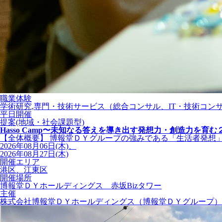
職業体験
学術研究,専門・技術サービス（総合コンサル、IT・技術コン
平日開催
提案(地域・社会課題型)
Hasso Camp〜未知なる答えを導き出す発想力・創造力を育む
【全体概要】 博報堂ＤＹグループの強みである「生活者発想」と
2026年08月06日(木)、
2026年08月27日(木)
開催エリア
港区、江東区
開催場所
博報堂ＤＹホールディングス 赤坂Bizタワー
主催
株式会社博報堂ＤＹホールディングス（博報堂ＤＹグループ）