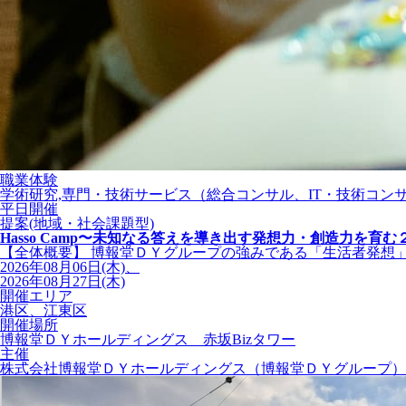
職業体験
学術研究,専門・技術サービス（総合コンサル、IT・技術コン
平日開催
提案(地域・社会課題型)
Hasso Camp〜未知なる答えを導き出す発想力・創造力を育む
【全体概要】 博報堂ＤＹグループの強みである「生活者発想」と
2026年08月06日(木)、
2026年08月27日(木)
開催エリア
港区、江東区
開催場所
博報堂ＤＹホールディングス 赤坂Bizタワー
主催
株式会社博報堂ＤＹホールディングス（博報堂ＤＹグループ）