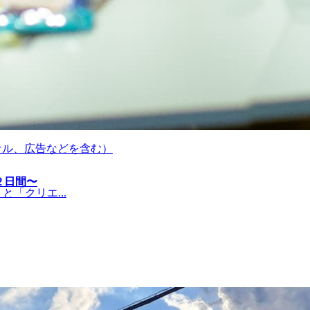
サル、広告などを含む）
２日間〜
「クリエ...