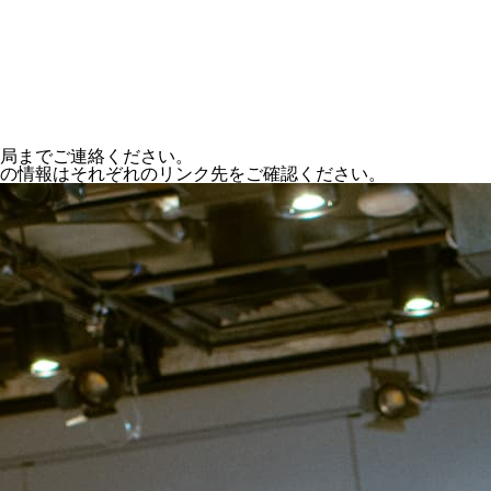
局までご連絡ください。
の情報はそれぞれのリンク先をご確認ください。