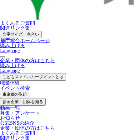
よくあるご質問
関連リンク集
文字サイズ・色合い
都庁総合ホームページ
読み上げる
Language
企業・団体の方はこちら
読み上げる
Language
こどもスマイル
ムーブメントとは
職業体験
イベント検索
東京都の取組
参画企業・
団体を知る
動画一覧
募集・
アンケート
お知らせ
公式SNS
の紹介
企業・団体の方
はこちら
よくあるご質問
関連リンク集