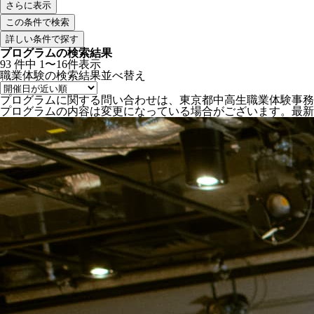
さらに表示
詳しい条件で探す
プログラムの検索結果
93
件中
1〜16件表示
職業体験の検索結果
並べ替え
プログラムに関する問い合わせは、東京都中高生職業体験事務
プログラムの内容は変更になっている場合がございます。最新