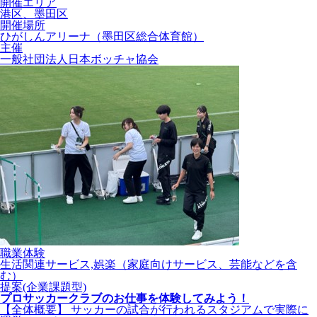
開催エリア
港区、墨田区
開催場所
ひがしんアリーナ（墨田区総合体育館）
主催
一般社団法人日本ボッチャ協会
職業体験
生活関連サービス,娯楽（家庭向けサービス、芸能などを含
む）
提案(企業課題型)
プロサッカークラブのお仕事を体験してみよう！
【全体概要】 サッカーの試合が行われるスタジアムで実際に