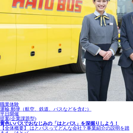
職業体験
運輸,郵便（航空、鉄道、バスなどを含む）
平日開催
提案(企業課題型)
黄色いバスでおなじみの「はとバス」を深掘りしよう！
【全体概要】 はとバスってどんな会社？事業紹介の説明を踏
まえ、はとバ...