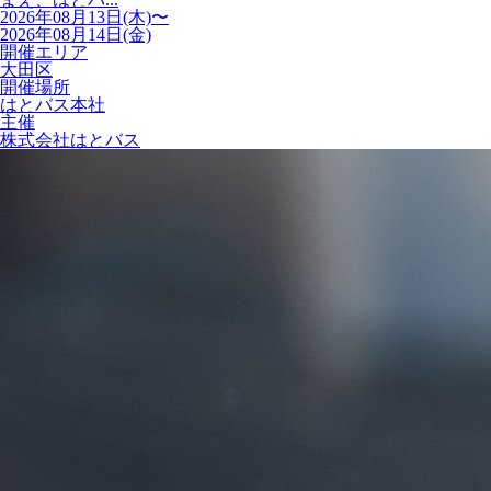
2026年08月13日(木)〜
2026年08月14日(金)
開催エリア
大田区
開催場所
はとバス本社
主催
株式会社はとバス