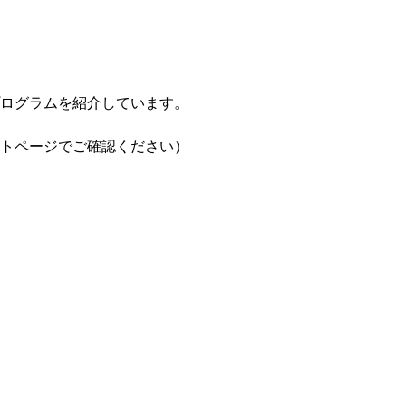
ログラムを紹介しています。
トページでご確認ください）