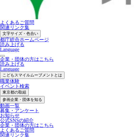
よくあるご質問
関連リンク集
文字サイズ・色合い
都庁総合ホームページ
読み上げる
Language
企業・団体の方はこちら
読み上げる
Language
こどもスマイル
ムーブメントとは
職業体験
イベント検索
東京都の取組
参画企業・
団体を知る
動画一覧
募集・
アンケート
お知らせ
公式SNS
の紹介
企業・団体の方
はこちら
よくあるご質問
関連リンク集