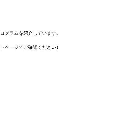
ログラムを紹介しています。
トページでご確認ください）