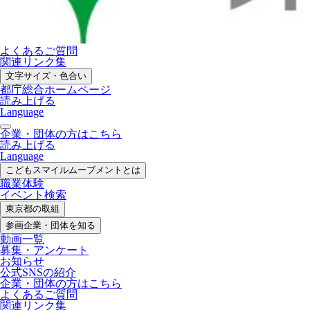
よくあるご質問
関連リンク集
文字サイズ・色合い
都庁総合ホームページ
読み上げる
Language
企業・団体の方はこちら
読み上げる
Language
こどもスマイル
ムーブメントとは
職業体験
イベント検索
東京都の取組
参画企業・
団体を知る
動画一覧
募集・
アンケート
お知らせ
公式SNS
の紹介
企業・団体の方
はこちら
よくあるご質問
関連リンク集