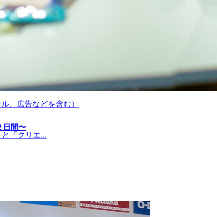
サル、広告などを含む）
２日間〜
「クリエ...