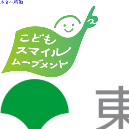
本文へ移動