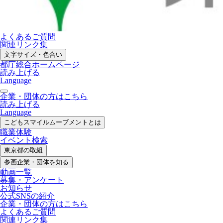
よくあるご質問
関連リンク集
文字サイズ・色合い
都庁総合ホームページ
読み上げる
Language
企業・団体の方はこちら
読み上げる
Language
こどもスマイル
ムーブメントとは
職業体験
イベント検索
東京都の取組
参画企業・
団体を知る
動画一覧
募集・
アンケート
お知らせ
公式SNS
の紹介
企業・団体の方
はこちら
よくあるご質問
関連リンク集