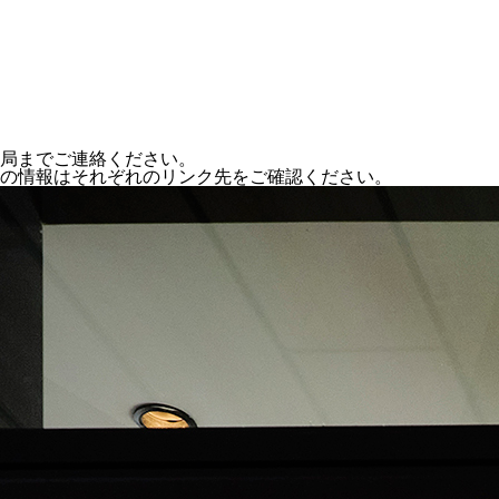
局までご連絡ください。
の情報はそれぞれのリンク先をご確認ください。