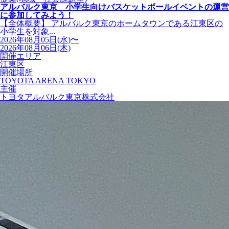
アルバルク東京 小学生向けバスケットボールイベントの運営
に参加してみよう！
【全体概要】 アルバルク東京のホームタウンである江東区の
小学生を対象...
2026年08月05日(水)〜
2026年08月06日(木)
開催エリア
江東区
開催場所
TOYOTA ARENA TOKYO
主催
トヨタアルバルク東京株式会社