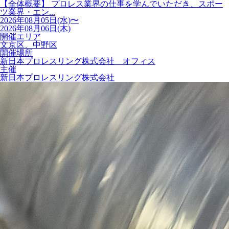
【全体概要】 プロレス業界の仕事を学んでいただき、スポー
ツ業界・エン...
2026年08月05日(水)〜
2026年08月06日(木)
開催エリア
文京区、中野区
開催場所
新日本プロレスリング株式会社 オフィス
主催
新日本プロレスリング株式会社