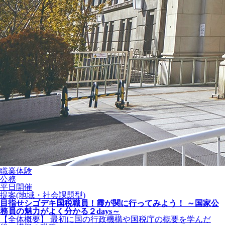
職業体験
公務
平日開催
提案(地域・社会課題型)
目指せシゴデキ国税職員！霞が関に行ってみよう！ ～国家公
務員の魅力がよく分かる２days～
【全体概要】 最初に国の行政機構や国税庁の概要を学んだ