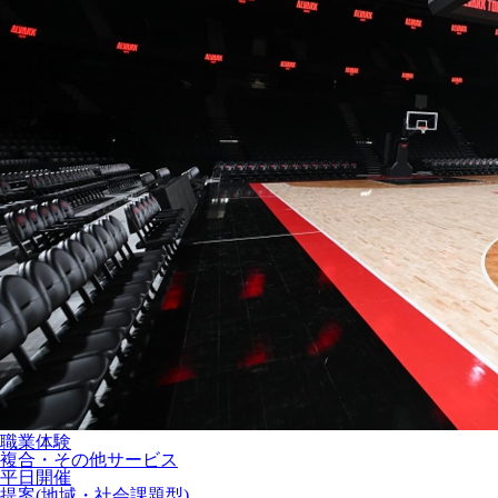
職業体験
複合・その他サービス
平日開催
提案(地域・社会課題型)