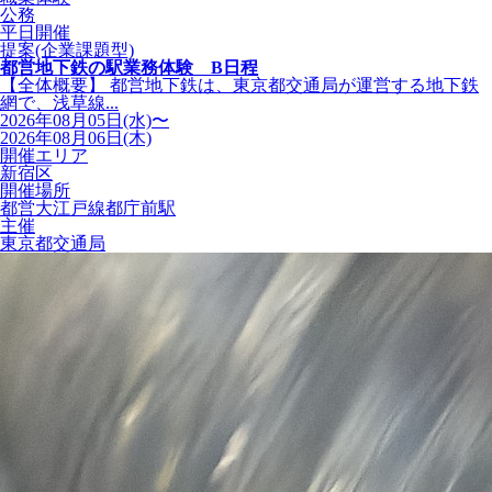
公務
平日開催
提案(企業課題型)
都営地下鉄の駅業務体験 B日程
【全体概要】 都営地下鉄は、東京都交通局が運営する地下鉄
網で、浅草線...
2026年08月05日(水)〜
2026年08月06日(木)
開催エリア
新宿区
開催場所
都営大江戸線都庁前駅
主催
東京都交通局