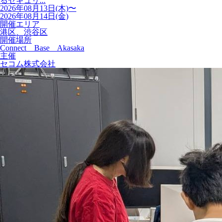
るセキュリ...
2026年08月13日(木)〜
2026年08月14日(金)
開催エリア
港区、渋谷区
開催場所
Connect Base Akasaka
主催
セコム株式会社