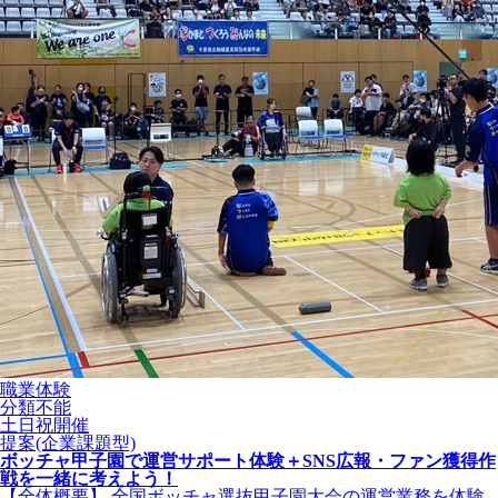
職業体験
分類不能
土日祝開催
提案(企業課題型)
ボッチャ甲子園で運営サポート体験＋SNS広報・ファン獲得作
戦を一緒に考えよう！
【全体概要】 全国ボッチャ選抜甲子園大会の運営業務を体験