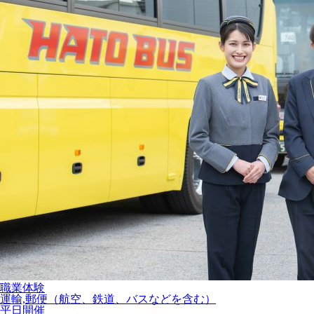
職業体験
運輸,郵便（航空、鉄道、バスなどを含む）
平日開催