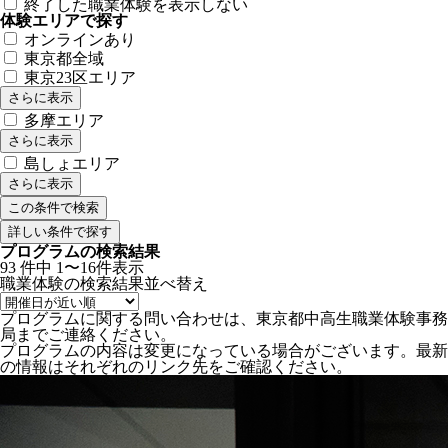
終了した職業体験を表示しない
体験エリアで探す
オンラインあり
東京都全域
東京23区エリア
さらに表示
多摩エリア
さらに表示
島しょエリア
さらに表示
詳しい条件で探す
プログラムの検索結果
93
件中
1〜16件表示
職業体験の検索結果
並べ替え
プログラムに関する問い合わせは、東京都中高生職業体験事務
局までご連絡ください。
プログラムの内容は変更になっている場合がございます。最新
の情報はそれぞれのリンク先をご確認ください。