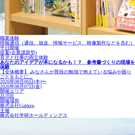
職業体験
情報通信（通信、放送、情報サービス、映像製作などを含む）
平日開催
提案(企業課題型)
育児と仕事の両立体験
あなたのアイデアが本になるかも！？ 参考書づくりの現場を
体験
【全体概要】 みなさんが普段の勉強で抱えている悩みや困り
ごとをもとに...
2026年08月06日(木)〜
2026年08月07日(金)
開催エリア
品川区
開催場所
株式会社Gakken
主催
株式会社学研ホールディングス