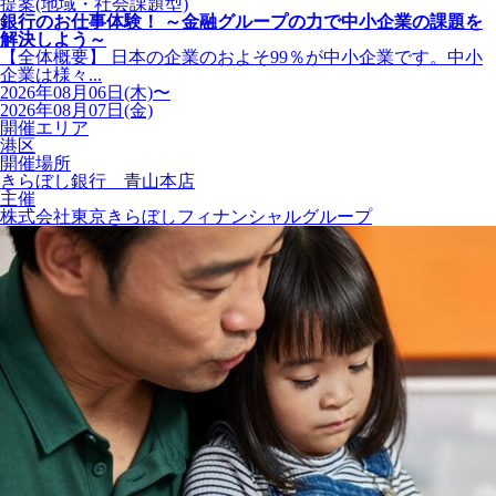
提案(地域・社会課題型)
銀行のお仕事体験！ ～金融グループの力で中小企業の課題を
解決しよう～
【全体概要】 日本の企業のおよそ99％が中小企業です。中小
企業は様々...
2026年08月06日(木)〜
2026年08月07日(金)
開催エリア
港区
開催場所
きらぼし銀行 青山本店
主催
株式会社東京きらぼしフィナンシャルグループ