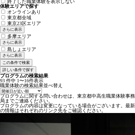
終了した職業体験を表示しない
体験エリアで探す
オンラインあり
東京都全域
東京23区エリア
さらに表示
多摩エリア
さらに表示
島しょエリア
さらに表示
詳しい条件で探す
プログラムの検索結果
93
件中
1〜16件表示
職業体験の検索結果
並べ替え
プログラムに関する問い合わせは、東京都中高生職業体験事務
局までご連絡ください。
プログラムの内容は変更になっている場合がございます。最新
の情報はそれぞれのリンク先をご確認ください。