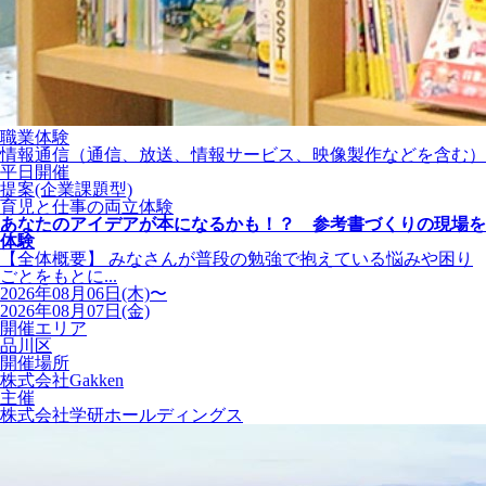
職業体験
情報通信（通信、放送、情報サービス、映像製作などを含む）
平日開催
提案(企業課題型)
育児と仕事の両立体験
あなたのアイデアが本になるかも！？ 参考書づくりの現場を
体験
【全体概要】 みなさんが普段の勉強で抱えている悩みや困り
ごとをもとに...
2026年08月06日(木)〜
2026年08月07日(金)
開催エリア
品川区
開催場所
株式会社Gakken
主催
株式会社学研ホールディングス