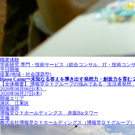
職業体験
学術研究,専門・技術サービス（総合コンサル、IT・技術コン
平日開催
提案(地域・社会課題型)
Hasso Camp〜未知なる答えを導き出す発想力・創造力を育む
【全体概要】 博報堂ＤＹグループの強みである「生活者発想」と
2026年08月06日(木)、
2026年08月27日(木)
開催エリア
港区、江東区
開催場所
博報堂ＤＹホールディングス 赤坂Bizタワー
主催
株式会社博報堂ＤＹホールディングス（博報堂ＤＹグループ）