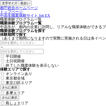
文字サイズ・色合い
都庁総合ホームページ
トップページ
中高生職業体験サイト Job EX
職業体験プログラム一覧
職業体験プログラム一覧
中高生が、都内の企業に訪問し、リアルな職業体験ができるプ
職業体験プログラムを探す
体験期間で探す
（あくまで期間になりますので実際に実施される日は各イベン
～
平日開催
土日祝開催
終了した職業体験を表示しない
体験エリアで探す
オンラインあり
東京都全域
東京23区エリア
さらに表示
多摩エリア
さらに表示
島しょエリア