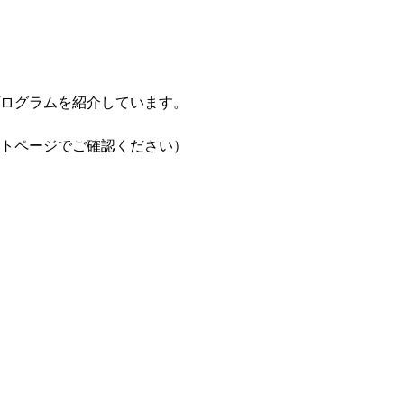
ログラムを紹介しています。
トページでご確認ください）