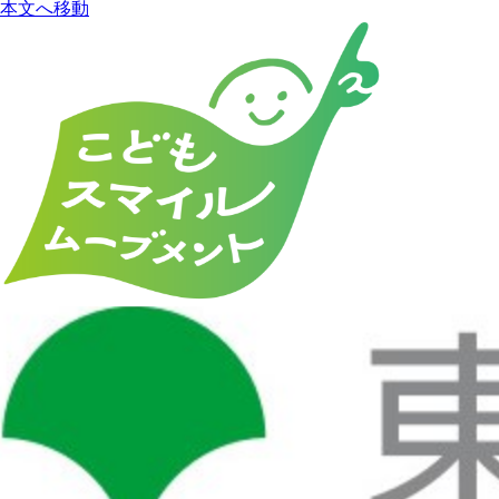
本文へ移動