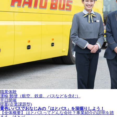
職業体験
運輸,郵便（航空、鉄道、バスなどを含む）
平日開催
提案(企業課題型)
黄色いバスでおなじみの「はとバス」を深掘りしよう！
【全体概要】 はとバスってどんな会社？事業紹介の説明を踏
まえ、はとバ...