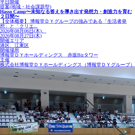
平日開催
提案(地域・社会課題型)
Hasso Camp〜未知なる答えを導き出す発想力・創造力を育む
２日間〜
【全体概要】 博報堂ＤＹグループの強みである「生活者発
想」と「クリエ...
2026年08月06日(木)、
2026年08月27日(木)
開催エリア
港区、江東区
開催場所
博報堂ＤＹホールディングス 赤坂Bizタワー
主催
株式会社博報堂ＤＹホールディングス（博報堂ＤＹグループ）