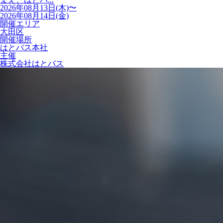
2026年08月13日(木)〜
2026年08月14日(金)
開催エリア
大田区
開催場所
はとバス本社
主催
株式会社はとバス