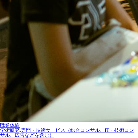
職業体験
学術研究,専門・技術サービス（総合コンサル、IT・技術コン
サル、広告などを含む）