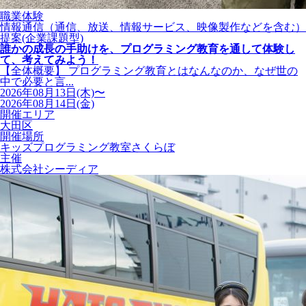
職業体験
情報通信（通信、放送、情報サービス、映像製作などを含む）
提案(企業課題型)
誰かの成長の手助けを、プログラミング教育を通して体験し
て、考えてみよう！
【全体概要】 プログラミング教育とはなんなのか、なぜ世の
中で必要と言...
2026年08月13日(木)〜
2026年08月14日(金)
開催エリア
大田区
開催場所
キッズプログラミング教室さくらぼ
主催
株式会社シーディア