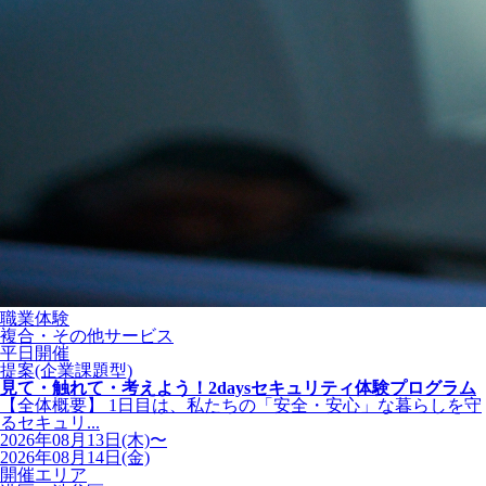
職業体験
複合・その他サービス
平日開催
提案(企業課題型)
見て・触れて・考えよう！2daysセキュリティ体験プログラム
【全体概要】 1日目は、私たちの「安全・安心」な暮らしを守
るセキュリ...
2026年08月13日(木)〜
2026年08月14日(金)
開催エリア