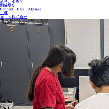
港区、渋谷区
開催場所
Connect Base Akasaka
主催
セコム株式会社