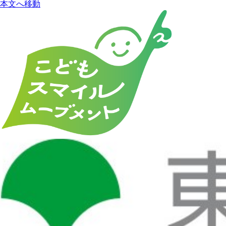
本文へ移動