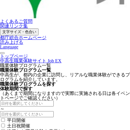
よくあるご質問
関連リンク集
文字サイズ・色合い
都庁総合ホームページ
読み上げる
Language
トップページ
中高生職業体験サイト Job EX
職業体験プログラム一覧
職業体験プログラム一覧
中高生が、都内の企業に訪問し、リアルな職業体験ができるプ
ログラムを紹介しています。
職業体験プログラムを探す
体験期間で探す
（あくまで期間になりますので実際に実施される日は各イベン
トページでご確認ください）
～
平日開催
土日祝開催