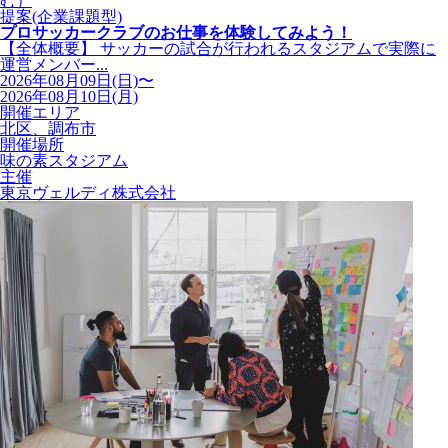
む）
提案(企業課題型)
プロサッカークラブのお仕事を体験してみよう！
【全体概要】 サッカーの試合が行われるスタジアムで実際に
運営メンバー...
2026年08月09日(日)〜
2026年08月10日(月)
開催エリア
北区、調布市
開催場所
味の素スタジアム
主催
東京ヴェルディ株式会社