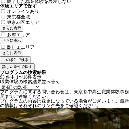
終了した職業体験を表示しない
体験エリアで探す
オンラインあり
東京都全域
東京23区エリア
さらに表示
多摩エリア
さらに表示
島しょエリア
さらに表示
詳しい条件で探す
プログラムの検索結果
93
件中
1〜16件表示
職業体験の検索結果
並べ替え
プログラムに関する問い合わせは、東京都中高生職業体験事務
局までご連絡ください。
プログラムの内容は変更になっている場合がございます。最新
の情報はそれぞれのリンク先をご確認ください。