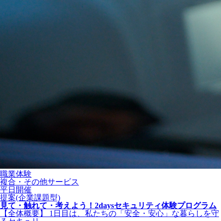
職業体験
複合・その他サービス
平日開催
提案(企業課題型)
見て・触れて・考えよう！2daysセキュリティ体験プログラム
【全体概要】 1日目は、私たちの「安全・安心」な暮らしを守