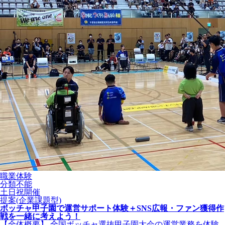
職業体験
分類不能
土日祝開催
提案(企業課題型)
ボッチャ甲子園で運営サポート体験＋SNS広報・ファン獲得作
戦を一緒に考えよう！
【全体概要】 全国ボッチャ選抜甲子園大会の運営業務を体験