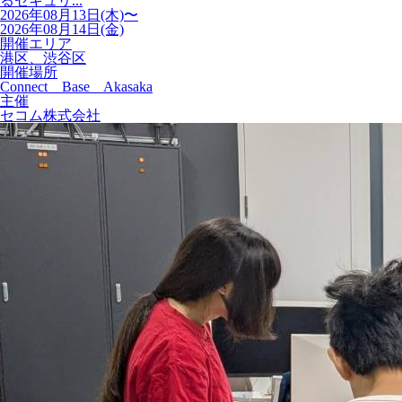
るセキュリ...
2026年08月13日(木)〜
2026年08月14日(金)
開催エリア
港区、渋谷区
開催場所
Connect Base Akasaka
主催
セコム株式会社