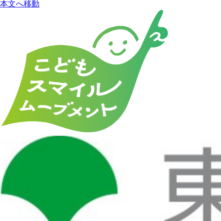
本文へ移動