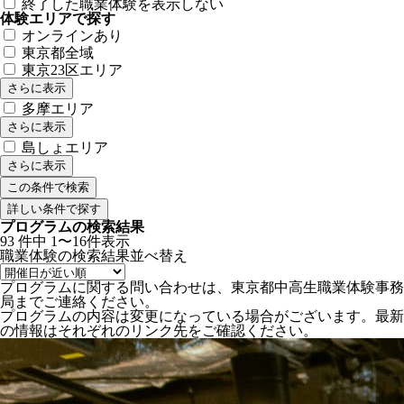
終了した職業体験を表示しない
体験エリアで探す
オンラインあり
東京都全域
東京23区エリア
さらに表示
多摩エリア
さらに表示
島しょエリア
さらに表示
詳しい条件で探す
プログラムの検索結果
93
件中
1〜16件表示
職業体験の検索結果
並べ替え
プログラムに関する問い合わせは、東京都中高生職業体験事務
局までご連絡ください。
プログラムの内容は変更になっている場合がございます。最新
の情報はそれぞれのリンク先をご確認ください。