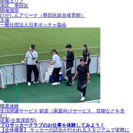
開催エリア
港区、墨田区
開催場所
ひがしんアリーナ（墨田区総合体育館）
主催
一般社団法人日本ボッチャ協会
職業体験
生活関連サービス,娯楽（家庭向けサービス、芸能などを含
む）
提案(企業課題型)
プロサッカークラブのお仕事を体験してみよう！
【全体概要】 サッカーの試合が行われるスタジアムで実際に