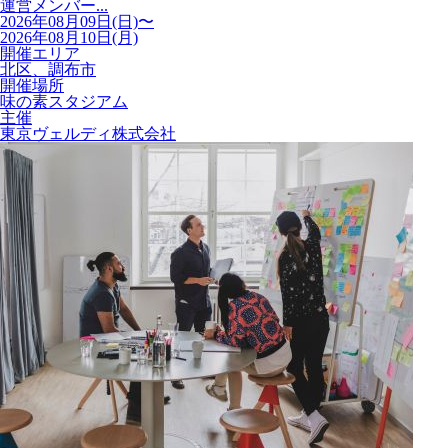
運営メンバー...
2026年08月09日(日)〜
2026年08月10日(月)
開催エリア
北区、調布市
開催場所
味の素スタジアム
主催
東京ヴェルディ株式会社