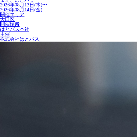
2026年08月13日(木)〜
2026年08月14日(金)
開催エリア
大田区
開催場所
はとバス本社
主催
株式会社はとバス