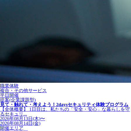
職業体験
複合・その他サービス
平日開催
提案(企業課題型)
見て・触れて・考えよう！2daysセキュリティ体験プログラム
【全体概要】 1日目は、私たちの「安全・安心」な暮らしを守
るセキュリ...
2026年08月13日(木)〜
2026年08月14日(金)
開催エリア