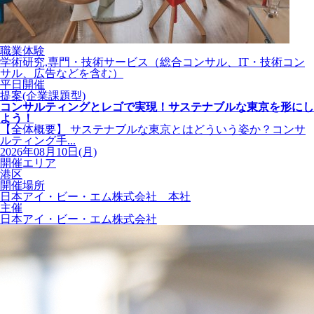
職業体験
学術研究,専門・技術サービス（総合コンサル、IT・技術コン
サル、広告などを含む）
平日開催
提案(企業課題型)
コンサルティングとレゴで実現！サステナブルな東京を形にし
よう！
【全体概要】 サステナブルな東京とはどういう姿か？コンサ
ルティング手...
2026年08月10日(月)
開催エリア
港区
開催場所
日本アイ・ビー・エム株式会社 本社
主催
日本アイ・ビー・エム株式会社