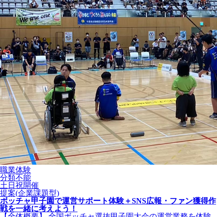
職業体験
分類不能
土日祝開催
提案(企業課題型)
ボッチャ甲子園で運営サポート体験＋SNS広報・ファン獲得作
戦を一緒に考えよう！
【全体概要】 全国ボッチャ選抜甲子園大会の運営業務を体験