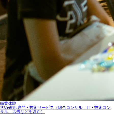
職業体験
学術研究,専門・技術サービス（総合コンサル、IT・技術コン
サル、広告などを含む）