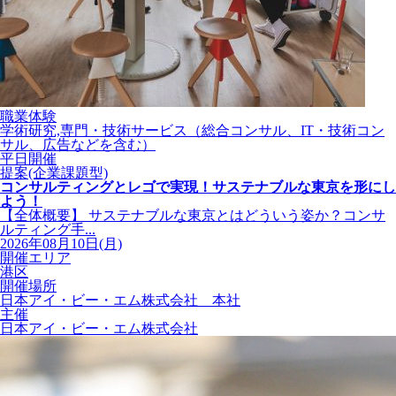
職業体験
学術研究,専門・技術サービス（総合コンサル、IT・技術コン
サル、広告などを含む）
平日開催
提案(企業課題型)
コンサルティングとレゴで実現！サステナブルな東京を形にし
よう！
【全体概要】 サステナブルな東京とはどういう姿か？コンサ
ルティング手...
2026年08月10日(月)
開催エリア
港区
開催場所
日本アイ・ビー・エム株式会社 本社
主催
日本アイ・ビー・エム株式会社