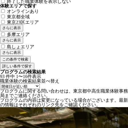
終了した職業体験を表示しない
体験エリアで探す
オンラインあり
東京都全域
東京23区エリア
さらに表示
多摩エリア
さらに表示
島しょエリア
さらに表示
詳しい条件で探す
プログラムの検索結果
93
件中
1〜16件表示
職業体験の検索結果
並べ替え
プログラムに関する問い合わせは、東京都中高生職業体験事務
局までご連絡ください。
プログラムの内容は変更になっている場合がございます。最新
の情報はそれぞれのリンク先をご確認ください。