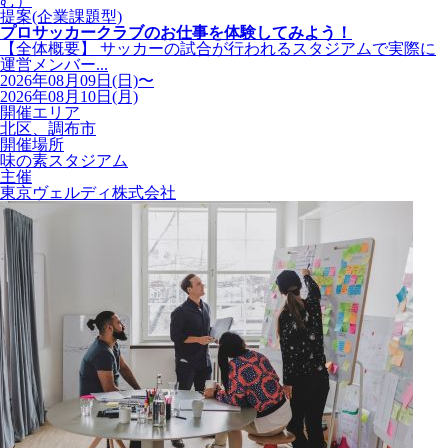
む）
提案(企業課題型)
プロサッカークラブのお仕事を体験してみよう！
【全体概要】 サッカーの試合が行われるスタジアムで実際に
運営メンバー...
2026年08月09日(日)〜
2026年08月10日(月)
開催エリア
北区、調布市
開催場所
味の素スタジアム
主催
東京ヴェルディ株式会社