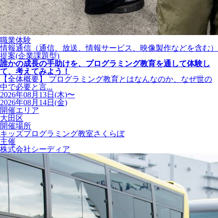
職業体験
情報通信（通信、放送、情報サービス、映像製作などを含む）
提案(企業課題型)
誰かの成長の手助けを、プログラミング教育を通して体験し
て、考えてみよう！
【全体概要】 プログラミング教育とはなんなのか、なぜ世の
中で必要と言...
2026年08月13日(木)〜
2026年08月14日(金)
開催エリア
大田区
開催場所
キッズプログラミング教室さくらぼ
主催
株式会社シーディア