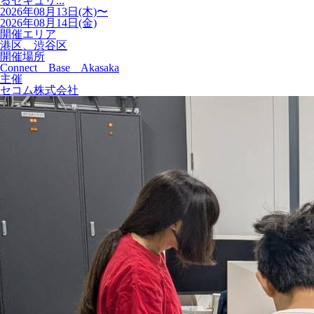
るセキュリ...
2026年08月13日(木)〜
2026年08月14日(金)
開催エリア
港区、渋谷区
開催場所
Connect Base Akasaka
主催
セコム株式会社