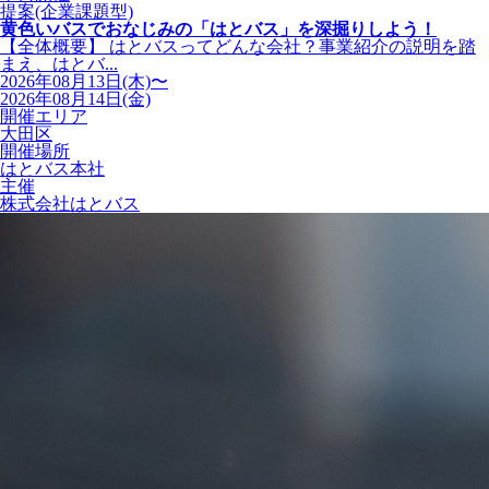
提案(企業課題型)
黄色いバスでおなじみの「はとバス」を深掘りしよう！
【全体概要】 はとバスってどんな会社？事業紹介の説明を踏
まえ、はとバ...
2026年08月13日(木)〜
2026年08月14日(金)
開催エリア
大田区
開催場所
はとバス本社
主催
株式会社はとバス