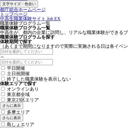
文字サイズ・色合い
都庁総合ホームページ
トップページ
中高生職業体験サイト Job EX
職業体験プログラム一覧
職業体験プログラム一覧
中高生が、都内の企業に訪問し、リアルな職業体験ができるプ
職業体験プログラムを探す
体験期間で探す
（あくまで期間になりますので実際に実施される日は各イベン
～
平日開催
土日祝開催
終了した職業体験を表示しない
体験エリアで探す
オンラインあり
東京都全域
東京23区エリア
さらに表示
多摩エリア
さらに表示
島しょエリア