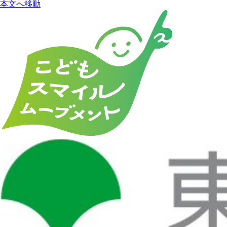
本文へ移動