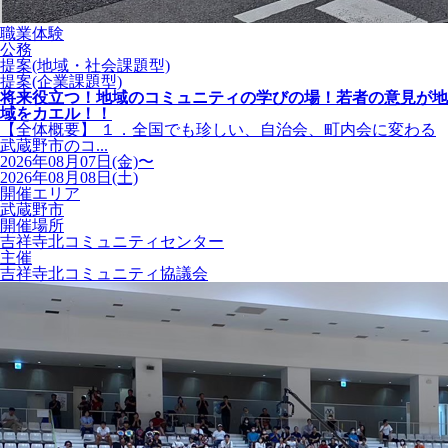
職業体験
公務
提案(地域・社会課題型)
提案(企業課題型)
将来役立つ！地域のコミュニティの学びの場！若者の意見が地
域をカエル！！
【全体概要】 １．全国でも珍しい、自治会、町内会に変わる
武蔵野市のコ...
2026年08月07日(金)〜
2026年08月08日(土)
開催エリア
武蔵野市
開催場所
吉祥寺北コミュニティセンター
主催
吉祥寺北コミュニティ協議会