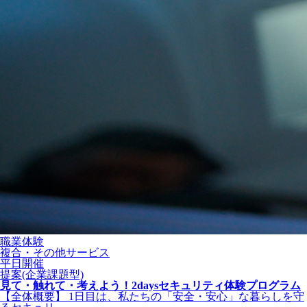
職業体験
複合・その他サービス
平日開催
提案(企業課題型)
見て・触れて・考えよう！2daysセキュリティ体験プログラム
【全体概要】 1日目は、私たちの「安全・安心」な暮らしを守