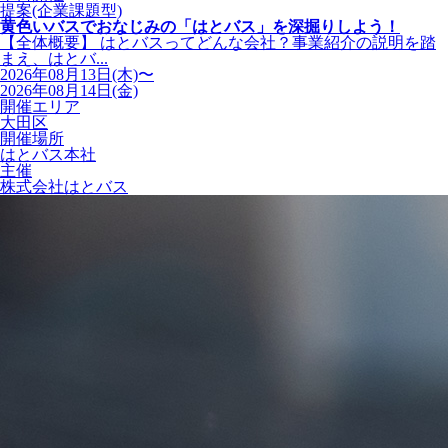
提案(企業課題型)
黄色いバスでおなじみの「はとバス」を深掘りしよう！
【全体概要】 はとバスってどんな会社？事業紹介の説明を踏
まえ、はとバ...
2026年08月13日(木)〜
2026年08月14日(金)
開催エリア
大田区
開催場所
はとバス本社
主催
株式会社はとバス