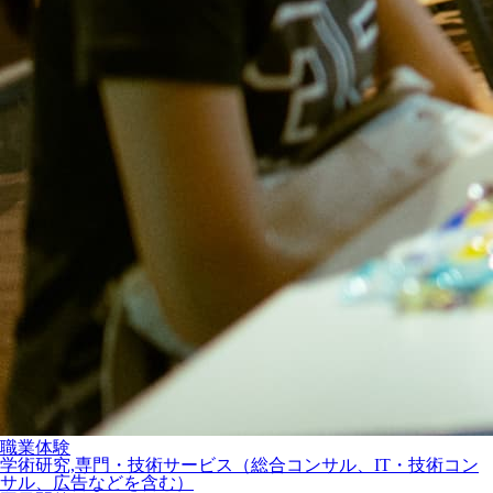
職業体験
学術研究,専門・技術サービス（総合コンサル、IT・技術コン
サル、広告などを含む）