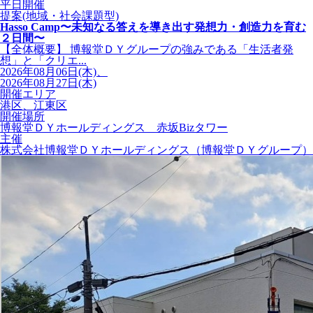
平日開催
提案(地域・社会課題型)
Hasso Camp〜未知なる答えを導き出す発想力・創造力を育む
２日間〜
【全体概要】 博報堂ＤＹグループの強みである「生活者発
想」と「クリエ...
2026年08月06日(木)、
2026年08月27日(木)
開催エリア
港区、江東区
開催場所
博報堂ＤＹホールディングス 赤坂Bizタワー
主催
株式会社博報堂ＤＹホールディングス（博報堂ＤＹグループ）