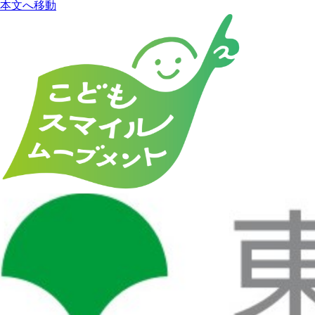
本文へ移動