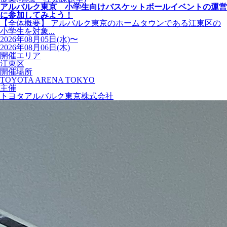
アルバルク東京 小学生向けバスケットボールイベントの運営
に参加してみよう！
【全体概要】 アルバルク東京のホームタウンである江東区の
小学生を対象...
2026年08月05日(水)〜
2026年08月06日(木)
開催エリア
江東区
開催場所
TOYOTA ARENA TOKYO
主催
トヨタアルバルク東京株式会社