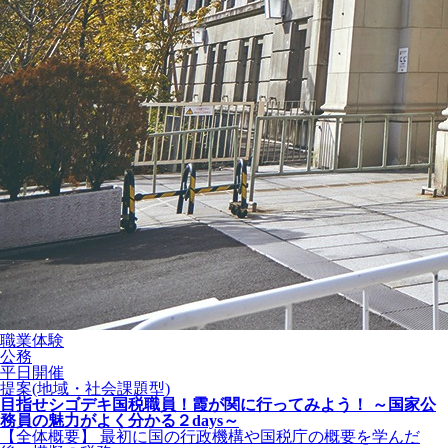
職業体験
公務
平日開催
提案(地域・社会課題型)
目指せシゴデキ国税職員！霞が関に行ってみよう！ ～国家公
務員の魅力がよく分かる２days～
【全体概要】 最初に国の行政機構や国税庁の概要を学んだ