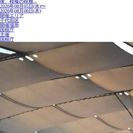
後、模擬の税務...
2026年08月05日(水)〜
2026年08月06日(木)
開催エリア
千代田区
開催場所
国税庁
主催
国税庁