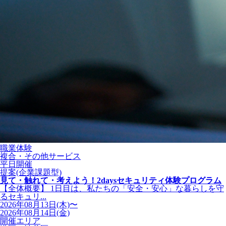
職業体験
複合・その他サービス
平日開催
提案(企業課題型)
見て・触れて・考えよう！2daysセキュリティ体験プログラム
【全体概要】 1日目は、私たちの「安全・安心」な暮らしを守
るセキュリ...
2026年08月13日(木)〜
2026年08月14日(金)
開催エリア