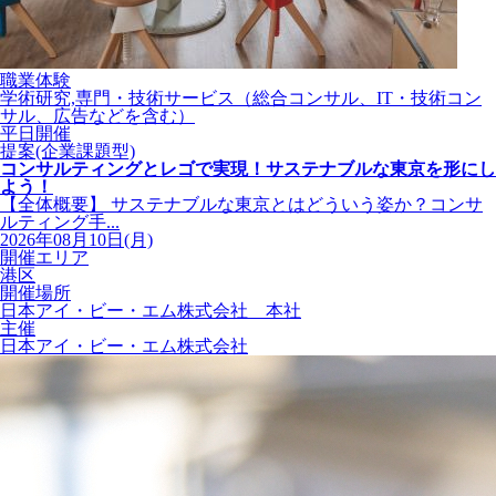
職業体験
学術研究,専門・技術サービス（総合コンサル、IT・技術コン
サル、広告などを含む）
平日開催
提案(企業課題型)
コンサルティングとレゴで実現！サステナブルな東京を形にし
よう！
【全体概要】 サステナブルな東京とはどういう姿か？コンサ
ルティング手...
2026年08月10日(月)
開催エリア
港区
開催場所
日本アイ・ビー・エム株式会社 本社
主催
日本アイ・ビー・エム株式会社