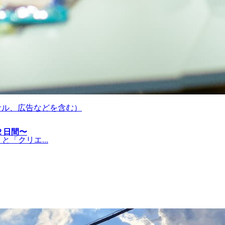
サル、広告などを含む）
２日間〜
「クリエ...