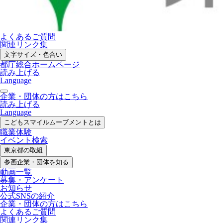
よくあるご質問
関連リンク集
文字サイズ・色合い
都庁総合ホームページ
読み上げる
Language
企業・団体の方はこちら
読み上げる
Language
こどもスマイル
ムーブメントとは
職業体験
イベント検索
東京都の取組
参画企業・
団体を知る
動画一覧
募集・
アンケート
お知らせ
公式SNS
の紹介
企業・団体の方
はこちら
よくあるご質問
関連リンク集