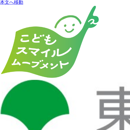
本文へ移動