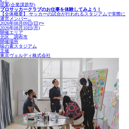
む）
提案(企業課題型)
プロサッカークラブのお仕事を体験してみよう！
【全体概要】 サッカーの試合が行われるスタジアムで実際に
運営メンバー...
2026年08月09日(日)〜
2026年08月10日(月)
開催エリア
北区、調布市
開催場所
味の素スタジアム
主催
東京ヴェルディ株式会社