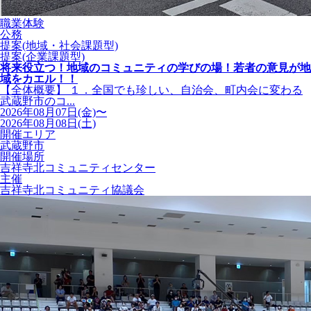
職業体験
公務
提案(地域・社会課題型)
提案(企業課題型)
将来役立つ！地域のコミュニティの学びの場！若者の意見が地
域をカエル！！
【全体概要】 １．全国でも珍しい、自治会、町内会に変わる
武蔵野市のコ...
2026年08月07日(金)〜
2026年08月08日(土)
開催エリア
武蔵野市
開催場所
吉祥寺北コミュニティセンター
主催
吉祥寺北コミュニティ協議会