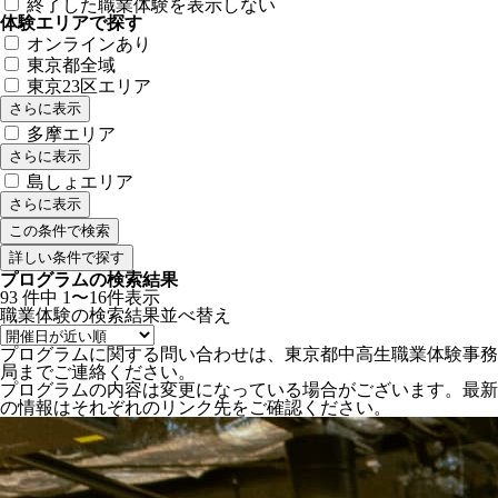
終了した職業体験を表示しない
体験エリアで探す
オンラインあり
東京都全域
東京23区エリア
さらに表示
多摩エリア
さらに表示
島しょエリア
さらに表示
詳しい条件で探す
プログラムの検索結果
93
件中
1〜16件表示
職業体験の検索結果
並べ替え
プログラムに関する問い合わせは、東京都中高生職業体験事務
局までご連絡ください。
プログラムの内容は変更になっている場合がございます。最新
の情報はそれぞれのリンク先をご確認ください。