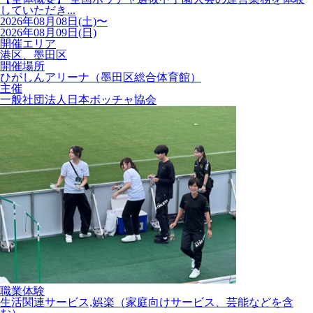
していただき...
2026年08月08日(土)〜
2026年08月09日(日)
開催エリア
港区、墨田区
開催場所
ひがしんアリーナ（墨田区総合体育館）
主催
一般社団法人日本ボッチャ協会
職業体験
生活関連サービス,娯楽（家庭向けサービス、芸能などを含