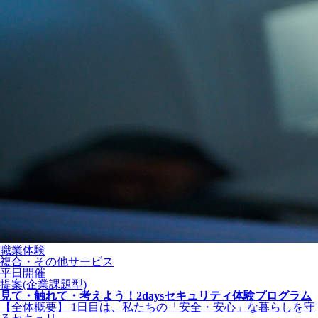
職業体験
複合・その他サービス
平日開催
提案(企業課題型)
見て・触れて・考えよう！2daysセキュリティ体験プログラム
【全体概要】 1日目は、私たちの「安全・安心」な暮らしを守