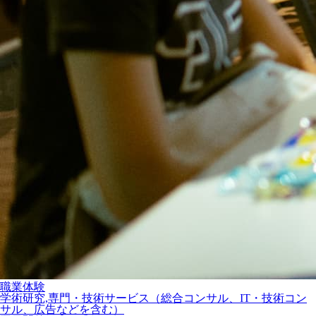
職業体験
学術研究,専門・技術サービス（総合コンサル、IT・技術コン
サル、広告などを含む）