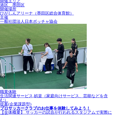
開催エリア
港区、墨田区
開催場所
ひがしんアリーナ（墨田区総合体育館）
主催
一般社団法人日本ボッチャ協会
職業体験
生活関連サービス,娯楽（家庭向けサービス、芸能などを含
む）
提案(企業課題型)
プロサッカークラブのお仕事を体験してみよう！
【全体概要】 サッカーの試合が行われるスタジアムで実際に