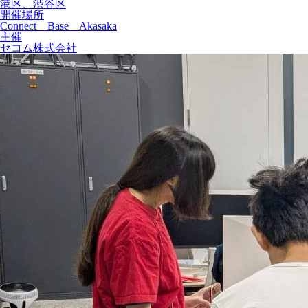
港区、渋谷区
開催場所
Connect Base Akasaka
主催
セコム株式会社