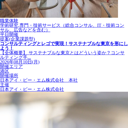
職業体験
学術研究,専門・技術サービス（総合コンサル、IT・技術コン
サル、広告などを含む）
平日開催
提案(企業課題型)
コンサルティングとレゴで実現！サステナブルな東京を形にし
よう！
【全体概要】 サステナブルな東京とはどういう姿か？コンサ
ルティング手...
2026年08月10日(月)
開催エリア
港区
開催場所
日本アイ・ビー・エム株式会社 本社
主催
日本アイ・ビー・エム株式会社