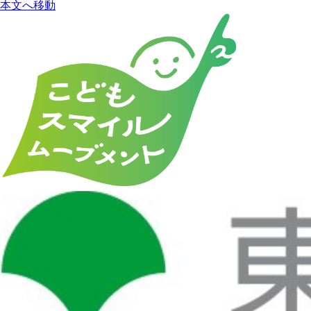
本文へ移動