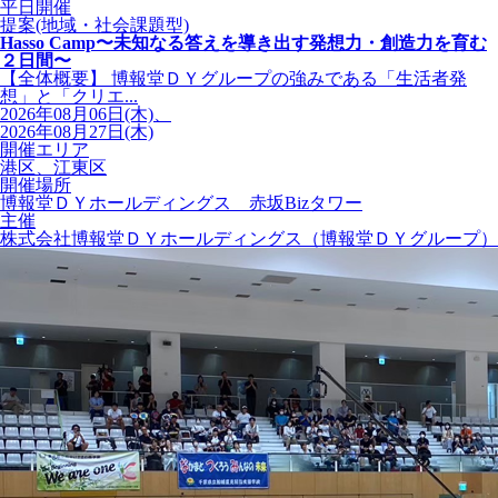
平日開催
提案(地域・社会課題型)
Hasso Camp〜未知なる答えを導き出す発想力・創造力を育む
２日間〜
【全体概要】 博報堂ＤＹグループの強みである「生活者発
想」と「クリエ...
2026年08月06日(木)、
2026年08月27日(木)
開催エリア
港区、江東区
開催場所
博報堂ＤＹホールディングス 赤坂Bizタワー
主催
株式会社博報堂ＤＹホールディングス（博報堂ＤＹグループ）