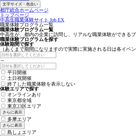
文字サイズ・色合い
都庁総合ホームページ
トップページ
中高生職業体験サイト Job EX
職業体験プログラム一覧
職業体験プログラム一覧
中高生が、都内の企業に訪問し、リアルな職業体験ができるプ
職業体験プログラムを探す
体験期間で探す
（あくまで期間になりますので実際に実施される日は各イベン
～
平日開催
土日祝開催
終了した職業体験を表示しない
体験エリアで探す
オンラインあり
東京都全域
東京23区エリア
さらに表示
多摩エリア
さらに表示
島しょエリア