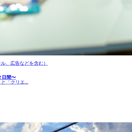
サル、広告などを含む）
２日間〜
「クリエ...