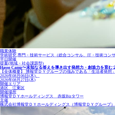
職業体験
学術研究,専門・技術サービス（総合コンサル、IT・技術コン
平日開催
提案(地域・社会課題型)
Hasso Camp〜未知なる答えを導き出す発想力・創造力を育む
【全体概要】 博報堂ＤＹグループの強みである「生活者発想」と
2026年08月06日(木)、
2026年08月27日(木)
開催エリア
港区、江東区
開催場所
博報堂ＤＹホールディングス 赤坂Bizタワー
主催
株式会社博報堂ＤＹホールディングス（博報堂ＤＹグループ）