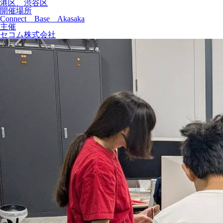
港区、渋谷区
開催場所
Connect Base Akasaka
主催
セコム株式会社