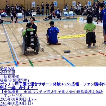
職業体験
分類不能
土日祝開催
提案(企業課題型)
ボッチャ甲子園で運営サポート体験＋SNS広報・ファン獲得作
戦を一緒に考えよう！
【全体概要】 全国ボッチャ選抜甲子園大会の運営業務を体験
していただき...
2026年08月08日(土)〜
2026年08月09日(日)