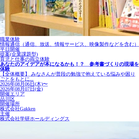
職業体験
情報通信（通信、放送、情報サービス、映像製作などを含む）
平日開催
提案(企業課題型)
育児と仕事の両立体験
あなたのアイデアが本になるかも！？ 参考書づくりの現場を
体験
【全体概要】 みなさんが普段の勉強で抱えている悩みや困り
ごとをもとに...
2026年08月06日(木)〜
2026年08月07日(金)
開催エリア
品川区
開催場所
株式会社Gakken
主催
株式会社学研ホールディングス