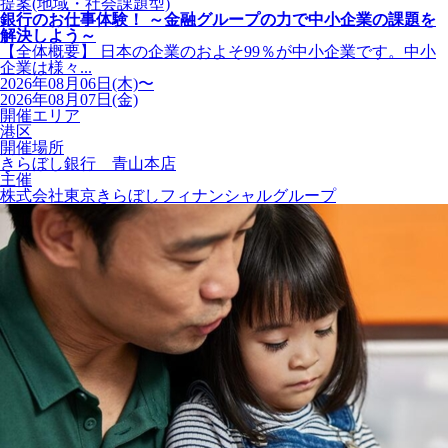
提案(地域・社会課題型)
銀行のお仕事体験！ ～金融グループの力で中小企業の課題を
解決しよう～
【全体概要】 日本の企業のおよそ99％が中小企業です。中小
企業は様々...
2026年08月06日(木)〜
2026年08月07日(金)
開催エリア
港区
開催場所
きらぼし銀行 青山本店
主催
株式会社東京きらぼしフィナンシャルグループ