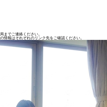
局までご連絡ください。
の情報はそれぞれのリンク先をご確認ください。