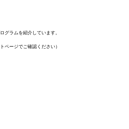
ログラムを紹介しています。
トページでご確認ください）