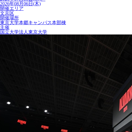
2026年08月06日(木)
開催エリア
文京区
開催場所
東京大学本郷キャンパス本部棟
主催
国立大学法人東京大学