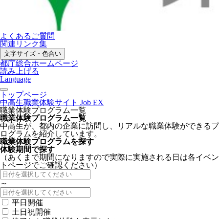
よくあるご質問
関連リンク集
文字サイズ・色合い
都庁総合ホームページ
読み上げる
Language
トップページ
中高生職業体験サイト Job EX
職業体験プログラム一覧
職業体験プログラム一覧
中高生が、都内の企業に訪問し、リアルな職業体験ができるプ
ログラムを紹介しています。
職業体験プログラムを探す
体験期間で探す
（あくまで期間になりますので実際に実施される日は各イベン
トページでご確認ください）
～
平日開催
土日祝開催