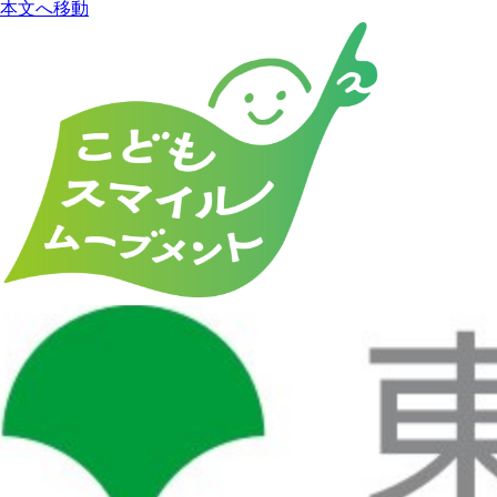
本文へ移動