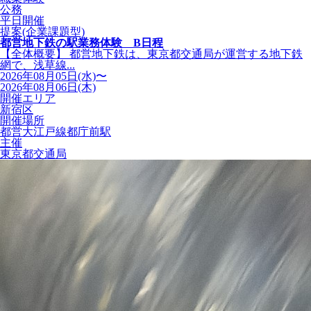
公務
平日開催
提案(企業課題型)
都営地下鉄の駅業務体験 B日程
【全体概要】 都営地下鉄は、東京都交通局が運営する地下鉄
網で、浅草線...
2026年08月05日(水)〜
2026年08月06日(木)
開催エリア
新宿区
開催場所
都営大江戸線都庁前駅
主催
東京都交通局