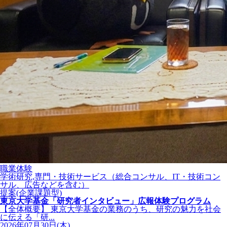
職業体験
学術研究,専門・技術サービス（総合コンサル、IT・技術コン
サル、広告などを含む）
提案(企業課題型)
東京大学基金「研究者インタビュー」広報体験プログラム
【全体概要】 東京大学基金の業務のうち、研究の魅力を社会
に伝える「研...
2026年07月30日(木)、