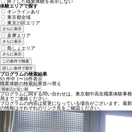
終了した職業体験を表示しない
体験エリアで探す
オンラインあり
東京都全域
東京23区エリア
さらに表示
多摩エリア
さらに表示
島しょエリア
さらに表示
詳しい条件で探す
プログラムの検索結果
93
件中
1〜16件表示
職業体験の検索結果
並べ替え
プログラムに関する問い合わせは、東京都中高生職業体験事務
局までご連絡ください。
プログラムの内容は変更になっている場合がございます。最新
の情報はそれぞれのリンク先をご確認ください。