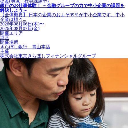
提案(地域・社会課題型)
銀行のお仕事体験！ ～金融グループの力で中小企業の課題を
解決しよう～
【全体概要】 日本の企業のおよそ99％が中小企業です。中小
企業は様々...
2026年08月06日(木)〜
2026年08月07日(金)
開催エリア
港区
開催場所
きらぼし銀行 青山本店
主催
株式会社東京きらぼしフィナンシャルグループ