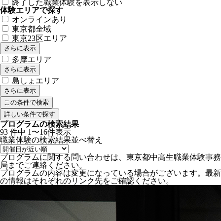
終了した職業体験を表示しない
体験エリアで探す
オンラインあり
東京都全域
東京23区エリア
さらに表示
多摩エリア
さらに表示
島しょエリア
さらに表示
詳しい条件で探す
プログラムの検索結果
93
件中
1〜16件表示
職業体験の検索結果
並べ替え
プログラムに関する問い合わせは、東京都中高生職業体験事務
局までご連絡ください。
プログラムの内容は変更になっている場合がございます。最新
の情報はそれぞれのリンク先をご確認ください。