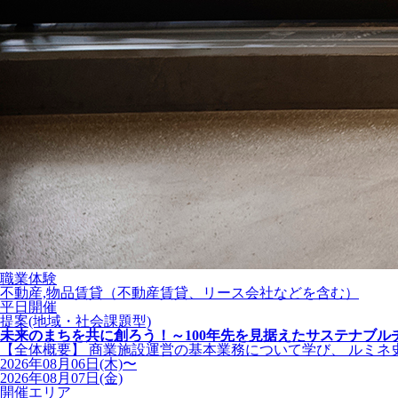
職業体験
不動産,物品賃貸（不動産賃貸、リース会社などを含む）
平日開催
提案(地域・社会課題型)
未来のまちを共に創ろう！～100年先を見据えたサステナブル
【全体概要】 商業施設運営の基本業務について学び、 ルミネ史上
2026年08月06日(木)〜
2026年08月07日(金)
開催エリア