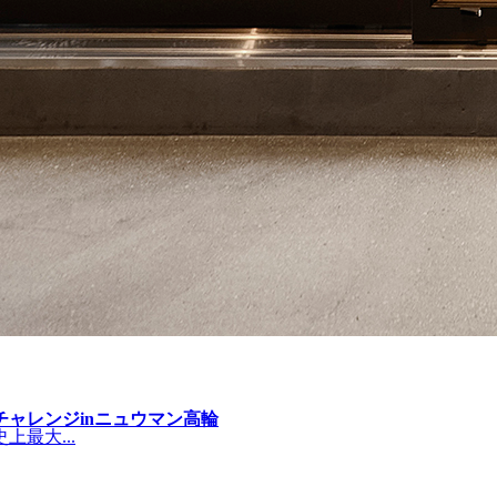
チャレンジinニュウマン高輪
最大...