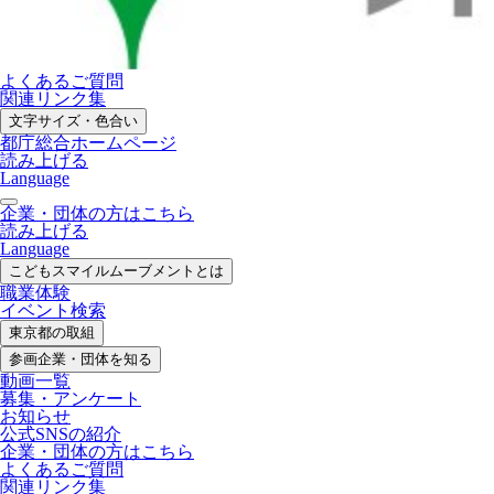
よくあるご質問
関連リンク集
文字サイズ・色合い
都庁総合ホームページ
読み上げる
Language
企業・団体の方はこちら
読み上げる
Language
こどもスマイル
ムーブメントとは
職業体験
イベント検索
東京都の取組
参画企業・
団体を知る
動画一覧
募集・
アンケート
お知らせ
公式SNS
の紹介
企業・団体の方
はこちら
よくあるご質問
関連リンク集