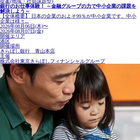
提案(地域・社会課題型)
銀行のお仕事体験！ ～金融グループの力で中小企業の課題を
解決しよう～
【全体概要】 日本の企業のおよそ99％が中小企業です。中小
企業は様々...
2026年08月06日(木)〜
2026年08月07日(金)
開催エリア
港区
開催場所
きらぼし銀行 青山本店
主催
株式会社東京きらぼしフィナンシャルグループ