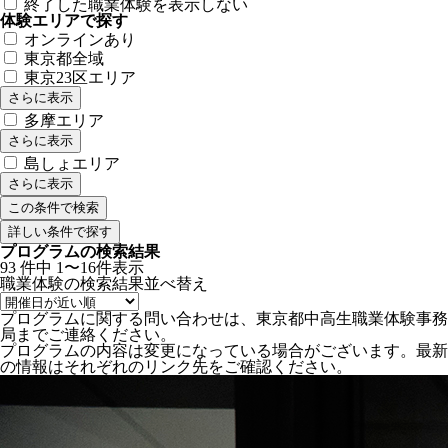
終了した職業体験を表示しない
体験エリアで探す
オンラインあり
東京都全域
東京23区エリア
さらに表示
多摩エリア
さらに表示
島しょエリア
さらに表示
詳しい条件で探す
プログラムの検索結果
93
件中
1〜16件表示
職業体験の検索結果
並べ替え
プログラムに関する問い合わせは、東京都中高生職業体験事務
局までご連絡ください。
プログラムの内容は変更になっている場合がございます。最新
の情報はそれぞれのリンク先をご確認ください。