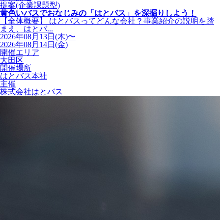
提案(企業課題型)
黄色いバスでおなじみの「はとバス」を深掘りしよう！
【全体概要】 はとバスってどんな会社？事業紹介の説明を踏
まえ、はとバ...
2026年08月13日(木)〜
2026年08月14日(金)
開催エリア
大田区
開催場所
はとバス本社
主催
株式会社はとバス