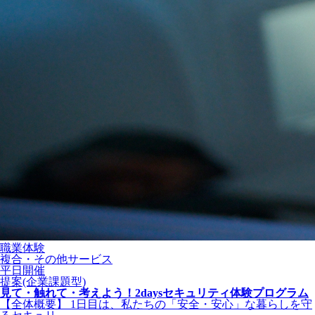
職業体験
複合・その他サービス
平日開催
提案(企業課題型)
見て・触れて・考えよう！2daysセキュリティ体験プログラム
【全体概要】 1日目は、私たちの「安全・安心」な暮らしを守