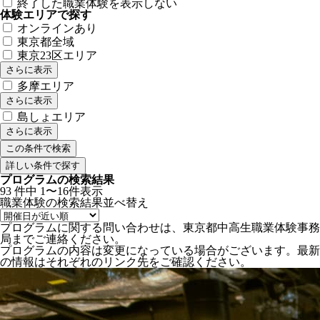
終了した職業体験を表示しない
体験エリアで探す
オンラインあり
東京都全域
東京23区エリア
さらに表示
多摩エリア
さらに表示
島しょエリア
さらに表示
詳しい条件で探す
プログラムの検索結果
93
件中
1〜16件表示
職業体験の検索結果
並べ替え
プログラムに関する問い合わせは、東京都中高生職業体験事務
局までご連絡ください。
プログラムの内容は変更になっている場合がございます。最新
の情報はそれぞれのリンク先をご確認ください。