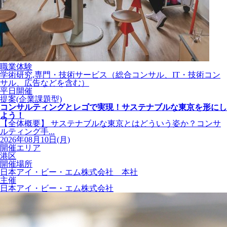
職業体験
学術研究,専門・技術サービス（総合コンサル、IT・技術コン
サル、広告などを含む）
平日開催
提案(企業課題型)
コンサルティングとレゴで実現！サステナブルな東京を形にし
よう！
【全体概要】 サステナブルな東京とはどういう姿か？コンサ
ルティング手...
2026年08月10日(月)
開催エリア
港区
開催場所
日本アイ・ビー・エム株式会社 本社
主催
日本アイ・ビー・エム株式会社