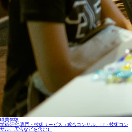
職業体験
学術研究,専門・技術サービス（総合コンサル、IT・技術コン
サル、広告などを含む）