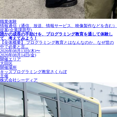
職業体験
情報通信（通信、放送、情報サービス、映像製作などを含む）
提案(企業課題型)
誰かの成長の手助けを、プログラミング教育を通して体験し
て、考えてみよう！
【全体概要】 プログラミング教育とはなんなのか、なぜ世の
中で必要と言...
2026年08月13日(木)〜
2026年08月14日(金)
開催エリア
大田区
開催場所
キッズプログラミング教室さくらぼ
主催
株式会社シーディア