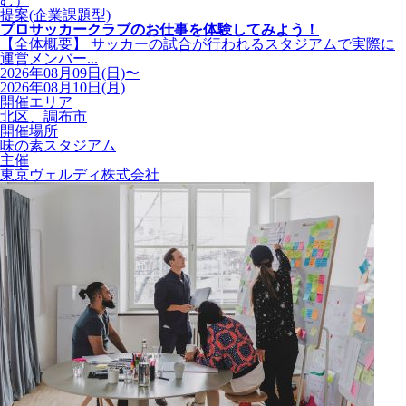
む）
提案(企業課題型)
プロサッカークラブのお仕事を体験してみよう！
【全体概要】 サッカーの試合が行われるスタジアムで実際に
運営メンバー...
2026年08月09日(日)〜
2026年08月10日(月)
開催エリア
北区、調布市
開催場所
味の素スタジアム
主催
東京ヴェルディ株式会社