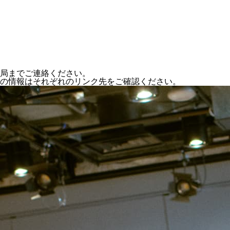
局までご連絡ください。
の情報はそれぞれのリンク先をご確認ください。