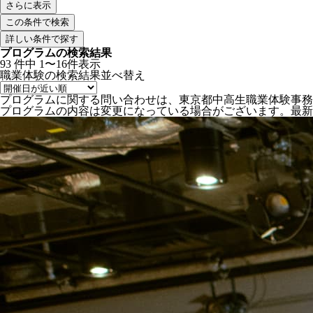
さらに表示
詳しい条件で探す
プログラムの検索結果
93
件中
1〜16件表示
職業体験の検索結果
並べ替え
プログラムに関する問い合わせは、東京都中高生職業体験事務
プログラムの内容は変更になっている場合がございます。最新