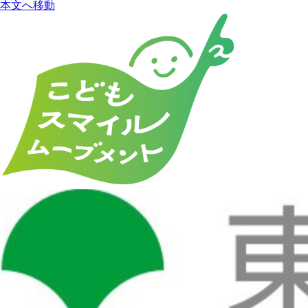
本文へ移動