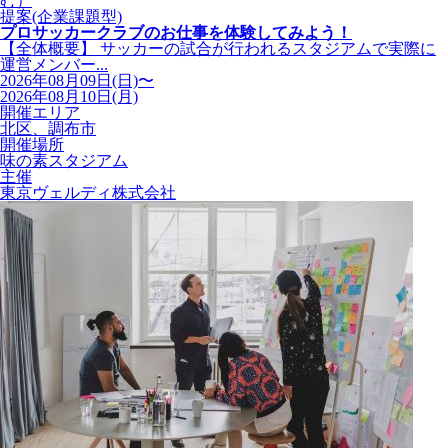
む）
提案(企業課題型)
プロサッカークラブのお仕事を体験してみよう！
【全体概要】 サッカーの試合が行われるスタジアムで実際に
運営メンバー...
2026年08月09日(日)〜
2026年08月10日(月)
開催エリア
北区、調布市
開催場所
味の素スタジアム
主催
東京ヴェルディ株式会社