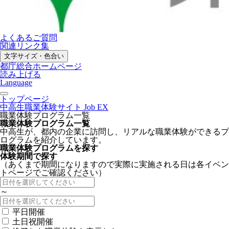
よくあるご質問
関連リンク集
文字サイズ・色合い
都庁総合ホームページ
読み上げる
Language
トップページ
中高生職業体験サイト Job EX
職業体験プログラム一覧
職業体験プログラム一覧
中高生が、都内の企業に訪問し、リアルな職業体験ができるプ
ログラムを紹介しています。
職業体験プログラムを探す
体験期間で探す
（あくまで期間になりますので実際に実施される日は各イベン
トページでご確認ください）
～
平日開催
土日祝開催