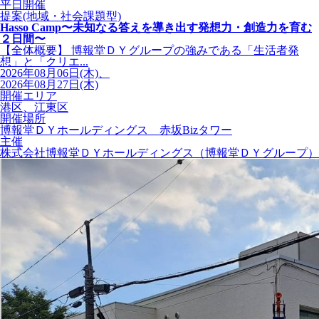
平日開催
提案(地域・社会課題型)
Hasso Camp〜未知なる答えを導き出す発想力・創造力を育む
２日間〜
【全体概要】 博報堂ＤＹグループの強みである「生活者発
想」と「クリエ...
2026年08月06日(木)、
2026年08月27日(木)
開催エリア
港区、江東区
開催場所
博報堂ＤＹホールディングス 赤坂Bizタワー
主催
株式会社博報堂ＤＹホールディングス（博報堂ＤＹグループ）