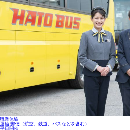
職業体験
運輸,郵便（航空、鉄道、バスなどを含む）
平日開催