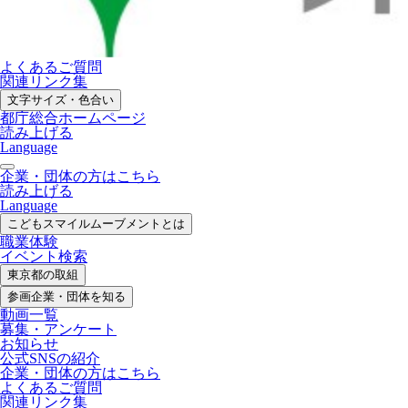
よくあるご質問
関連リンク集
文字サイズ・色合い
都庁総合ホームページ
読み上げる
Language
企業・団体の方はこちら
読み上げる
Language
こどもスマイル
ムーブメントとは
職業体験
イベント検索
東京都の取組
参画企業・
団体を知る
動画一覧
募集・
アンケート
お知らせ
公式SNS
の紹介
企業・団体の方
はこちら
よくあるご質問
関連リンク集