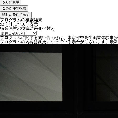
さらに表示
詳しい条件で探す
プログラムの検索結果
93
件中
1〜16件表示
職業体験の検索結果
並べ替え
プログラムに関する問い合わせは、東京都中高生職業体験事務
プログラムの内容は変更になっている場合がございます。最新