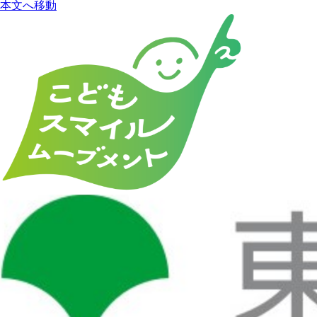
本文へ移動