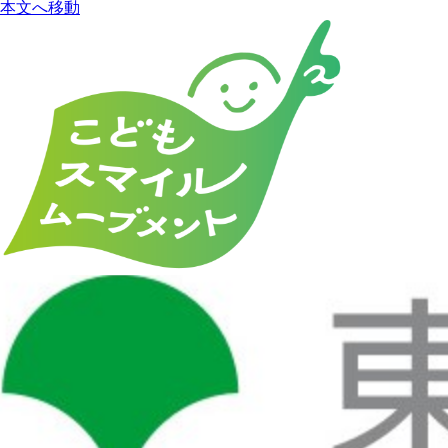
本文へ移動