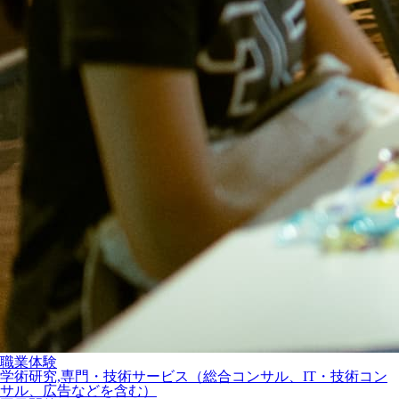
職業体験
学術研究,専門・技術サービス（総合コンサル、IT・技術コン
サル、広告などを含む）