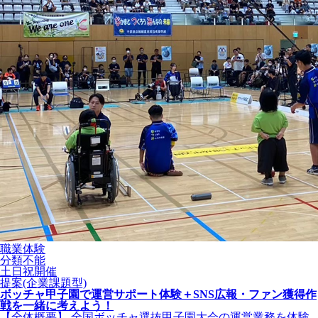
職業体験
分類不能
土日祝開催
提案(企業課題型)
ボッチャ甲子園で運営サポート体験＋SNS広報・ファン獲得作
戦を一緒に考えよう！
【全体概要】 全国ボッチャ選抜甲子園大会の運営業務を体験