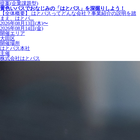
提案(企業課題型)
黄色いバスでおなじみの「はとバス」を深掘りしよう！
【全体概要】 はとバスってどんな会社？事業紹介の説明を踏
まえ、はとバ...
2026年08月13日(木)〜
2026年08月14日(金)
開催エリア
大田区
開催場所
はとバス本社
主催
株式会社はとバス