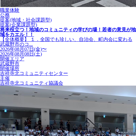
職業体験
公務
提案(地域・社会課題型)
提案(企業課題型)
将来役立つ！地域のコミュニティの学びの場！若者の意見が地
域をカエル！！
【全体概要】 １．全国でも珍しい、自治会、町内会に変わる
武蔵野市のコ...
2026年08月07日(金)〜
2026年08月08日(土)
開催エリア
武蔵野市
開催場所
吉祥寺北コミュニティセンター
主催
吉祥寺北コミュニティ協議会