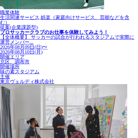
職業体験
生活関連サービス,娯楽（家庭向けサービス、芸能などを含
む）
提案(企業課題型)
プロサッカークラブのお仕事を体験してみよう！
【全体概要】 サッカーの試合が行われるスタジアムで実際に
運営メンバー...
2026年08月09日(日)〜
2026年08月10日(月)
開催エリア
北区、調布市
開催場所
味の素スタジアム
主催
東京ヴェルディ株式会社