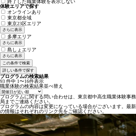
終了した職業体験を表示しない
体験エリアで探す
オンラインあり
東京都全域
東京23区エリア
さらに表示
多摩エリア
さらに表示
島しょエリア
さらに表示
詳しい条件で探す
プログラムの検索結果
93
件中
1〜16件表示
職業体験の検索結果
並べ替え
プログラムに関する問い合わせは、東京都中高生職業体験事務
局までご連絡ください。
プログラムの内容は変更になっている場合がございます。最新
の情報はそれぞれのリンク先をご確認ください。