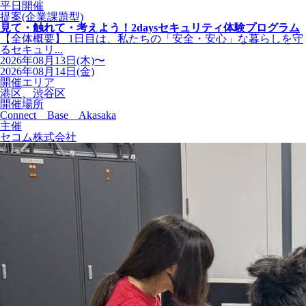
平日開催
提案(企業課題型)
見て・触れて・考えよう！2daysセキュリティ体験プログラム
【全体概要】 1日目は、私たちの「安全・安心」な暮らしを守
るセキュリ...
2026年08月13日(木)〜
2026年08月14日(金)
開催エリア
港区、渋谷区
開催場所
Connect Base Akasaka
主催
セコム株式会社