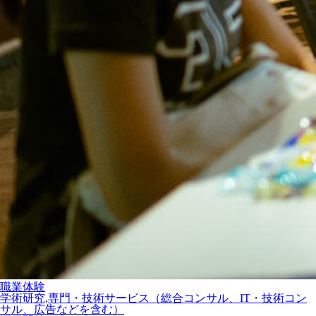
職業体験
学術研究,専門・技術サービス（総合コンサル、IT・技術コン
サル、広告などを含む）