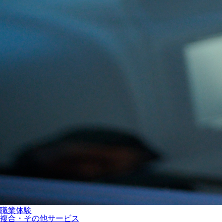
職業体験
複合・その他サービス