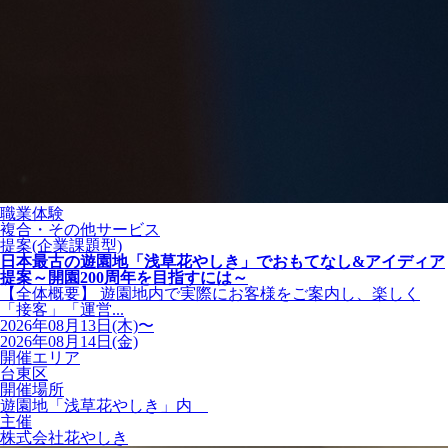
職業体験
複合・その他サービス
提案(企業課題型)
日本最古の遊園地「浅草花やしき」でおもてなし&アイディア
提案～開園200周年を目指すには～
【全体概要】 遊園地内で実際にお客様をご案内し、楽しく
「接客」「運営...
2026年08月13日(木)〜
2026年08月14日(金)
開催エリア
台東区
開催場所
遊園地「浅草花やしき」内
主催
株式会社花やしき