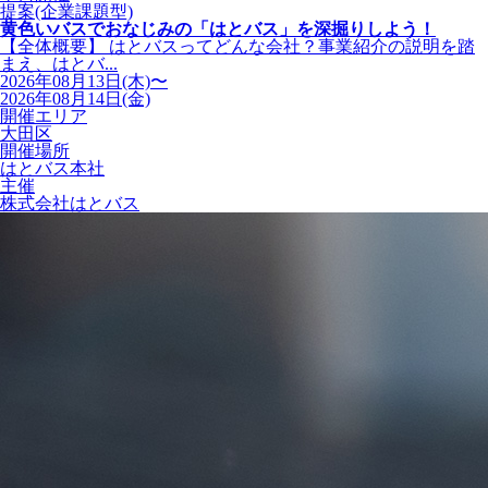
提案(企業課題型)
黄色いバスでおなじみの「はとバス」を深掘りしよう！
【全体概要】 はとバスってどんな会社？事業紹介の説明を踏
まえ、はとバ...
2026年08月13日(木)〜
2026年08月14日(金)
開催エリア
大田区
開催場所
はとバス本社
主催
株式会社はとバス