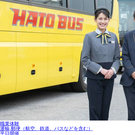
職業体験
運輸,郵便（航空、鉄道、バスなどを含む）
平日開催