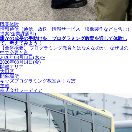
職業体験
情報通信（通信、放送、情報サービス、映像製作などを含む）
提案(企業課題型)
誰かの成長の手助けを、プログラミング教育を通して体験し
て、考えてみよう！
【全体概要】 プログラミング教育とはなんなのか、なぜ世の
中で必要と言...
2026年08月13日(木)〜
2026年08月14日(金)
開催エリア
大田区
開催場所
キッズプログラミング教室さくらぼ
主催
株式会社シーディア