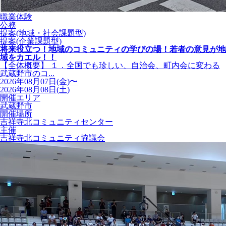
職業体験
公務
提案(地域・社会課題型)
提案(企業課題型)
将来役立つ！地域のコミュニティの学びの場！若者の意見が地
域をカエル！！
【全体概要】 １．全国でも珍しい、自治会、町内会に変わる
武蔵野市のコ...
2026年08月07日(金)〜
2026年08月08日(土)
開催エリア
武蔵野市
開催場所
吉祥寺北コミュニティセンター
主催
吉祥寺北コミュニティ協議会