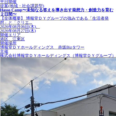
平日開催
提案(地域・社会課題型)
Hasso Camp〜未知なる答えを導き出す発想力・創造力を育む
２日間〜
【全体概要】 博報堂ＤＹグループの強みである「生活者発
想」と「クリエ...
2026年08月06日(木)、
2026年08月27日(木)
開催エリア
港区、江東区
開催場所
博報堂ＤＹホールディングス 赤坂Bizタワー
主催
株式会社博報堂ＤＹホールディングス（博報堂ＤＹグループ）