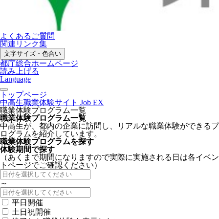
よくあるご質問
関連リンク集
文字サイズ・色合い
都庁総合ホームページ
読み上げる
Language
トップページ
中高生職業体験サイト Job EX
職業体験プログラム一覧
職業体験プログラム一覧
中高生が、都内の企業に訪問し、リアルな職業体験ができるプ
ログラムを紹介しています。
職業体験プログラムを探す
体験期間で探す
（あくまで期間になりますので実際に実施される日は各イベン
トページでご確認ください）
～
平日開催
土日祝開催