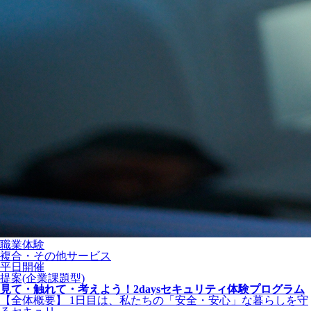
職業体験
複合・その他サービス
平日開催
提案(企業課題型)
見て・触れて・考えよう！2daysセキュリティ体験プログラム
【全体概要】 1日目は、私たちの「安全・安心」な暮らしを守