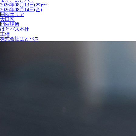
2026年08月13日(木)〜
2026年08月14日(金)
開催エリア
大田区
開催場所
はとバス本社
主催
株式会社はとバス