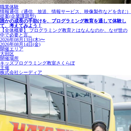
職業体験
情報通信（通信、放送、情報サービス、映像製作などを含む）
提案(企業課題型)
誰かの成長の手助けを、プログラミング教育を通して体験し
て、考えてみよう！
【全体概要】 プログラミング教育とはなんなのか、なぜ世の
中で必要と言...
2026年08月13日(木)〜
2026年08月14日(金)
開催エリア
大田区
開催場所
キッズプログラミング教室さくらぼ
主催
株式会社シーディア