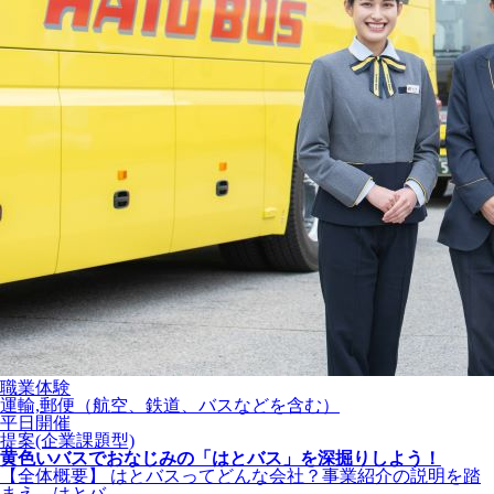
職業体験
運輸,郵便（航空、鉄道、バスなどを含む）
平日開催
提案(企業課題型)
黄色いバスでおなじみの「はとバス」を深掘りしよう！
【全体概要】 はとバスってどんな会社？事業紹介の説明を踏
まえ、はとバ...