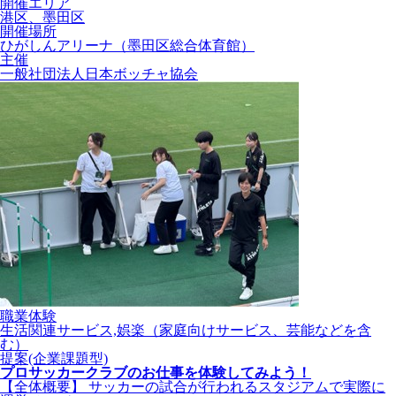
開催エリア
港区、墨田区
開催場所
ひがしんアリーナ（墨田区総合体育館）
主催
一般社団法人日本ボッチャ協会
職業体験
生活関連サービス,娯楽（家庭向けサービス、芸能などを含
む）
提案(企業課題型)
プロサッカークラブのお仕事を体験してみよう！
【全体概要】 サッカーの試合が行われるスタジアムで実際に