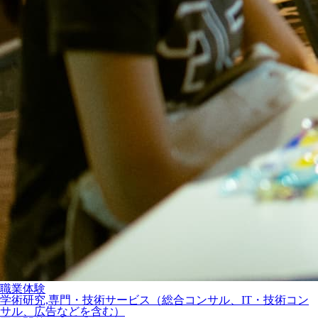
職業体験
学術研究,専門・技術サービス（総合コンサル、IT・技術コン
サル、広告などを含む）