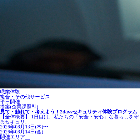
職業体験
複合・その他サービス
平日開催
提案(企業課題型)
見て・触れて・考えよう！2daysセキュリティ体験プログラム
【全体概要】 1日目は、私たちの「安全・安心」な暮らしを守
るセキュリ...
2026年08月13日(木)〜
2026年08月14日(金)
開催エリア