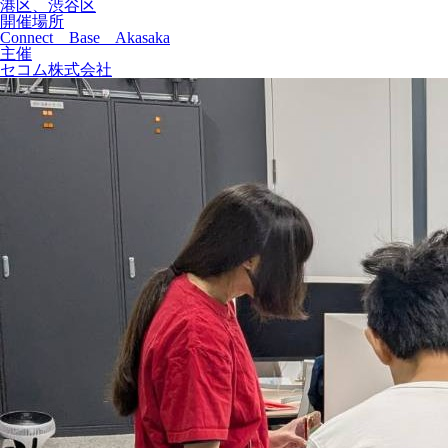
港区、渋谷区
開催場所
Connect Base Akasaka
主催
セコム株式会社