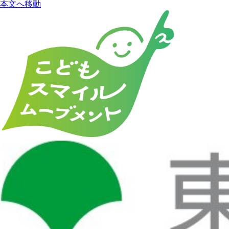
本文へ移動