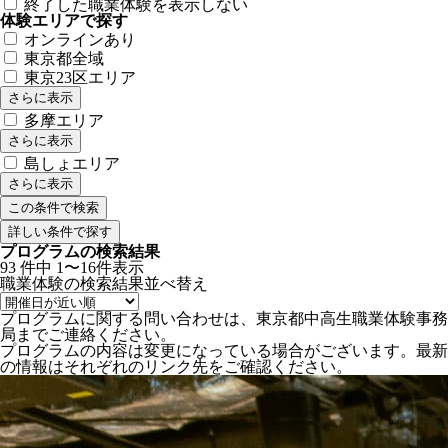
終了した職業体験を表示しない
体験エリアで探す
オンラインあり
東京都全域
東京23区エリア
さらに表示
多摩エリア
さらに表示
島しょエリア
さらに表示
詳しい条件で探す
プログラムの検索結果
93
件中
1〜16件表示
職業体験の検索結果
並べ替え
プログラムに関する問い合わせは、東京都中高生職業体験事務
局までご連絡ください。
プログラムの内容は変更になっている場合がございます。最新
の情報はそれぞれのリンク先をご確認ください。