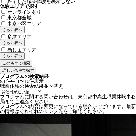
終了した職業体験を表示しない
体験エリアで探す
オンラインあり
東京都全域
東京23区エリア
さらに表示
多摩エリア
さらに表示
島しょエリア
さらに表示
詳しい条件で探す
プログラムの検索結果
93
件中
1〜16件表示
職業体験の検索結果
並べ替え
プログラムに関する問い合わせは、東京都中高生職業体験事務
局までご連絡ください。
プログラムの内容は変更になっている場合がございます。最新
の情報はそれぞれのリンク先をご確認ください。