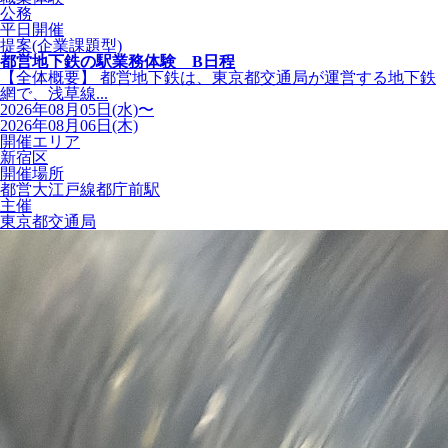
公務
平日開催
提案(企業課題型)
都営地下鉄の駅業務体験 B日程
【全体概要】 都営地下鉄は、東京都交通局が運営する地下鉄
網で、浅草線...
2026年08月05日(水)〜
2026年08月06日(木)
開催エリア
新宿区
開催場所
都営大江戸線都庁前駅
主催
東京都交通局