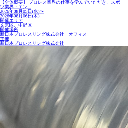
【全体概要】 プロレス業界の仕事を学んでいただき、スポー
ツ業界・エン...
2026年08月05日(水)〜
2026年08月06日(木)
開催エリア
文京区、中野区
開催場所
新日本プロレスリング株式会社 オフィス
主催
新日本プロレスリング株式会社