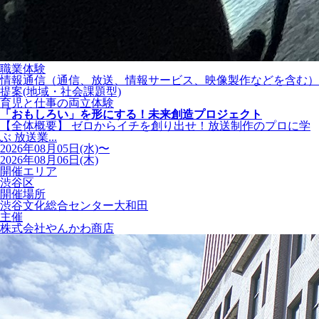
職業体験
情報通信（通信、放送、情報サービス、映像製作などを含む）
提案(地域・社会課題型)
育児と仕事の両立体験
「おもしろい」を形にする！未来創造プロジェクト
【全体概要】 ゼロからイチを創り出せ！放送制作のプロに学
ぶ 放送業...
2026年08月05日(水)〜
2026年08月06日(木)
開催エリア
渋谷区
開催場所
渋谷文化総合センター大和田
主催
株式会社やんかわ商店