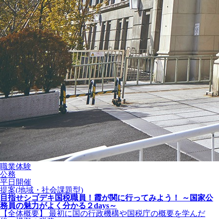
職業体験
公務
平日開催
提案(地域・社会課題型)
目指せシゴデキ国税職員！霞が関に行ってみよう！ ～国家公
務員の魅力がよく分かる２days～
【全体概要】 最初に国の行政機構や国税庁の概要を学んだ