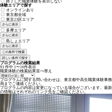
終了した職業体験を表示しない
体験エリアで探す
オンラインあり
東京都全域
東京23区エリア
さらに表示
多摩エリア
さらに表示
島しょエリア
さらに表示
詳しい条件で探す
プログラムの検索結果
93
件中
1〜16件表示
職業体験の検索結果
並べ替え
プログラムに関する問い合わせは、東京都中高生職業体験事務
局までご連絡ください。
プログラムの内容は変更になっている場合がございます。最新
の情報はそれぞれのリンク先をご確認ください。