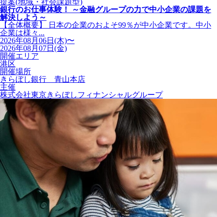
提案(地域・社会課題型)
銀行のお仕事体験！ ～金融グループの力で中小企業の課題を
解決しよう～
【全体概要】 日本の企業のおよそ99％が中小企業です。中小
企業は様々...
2026年08月06日(木)〜
2026年08月07日(金)
開催エリア
港区
開催場所
きらぼし銀行 青山本店
主催
株式会社東京きらぼしフィナンシャルグループ