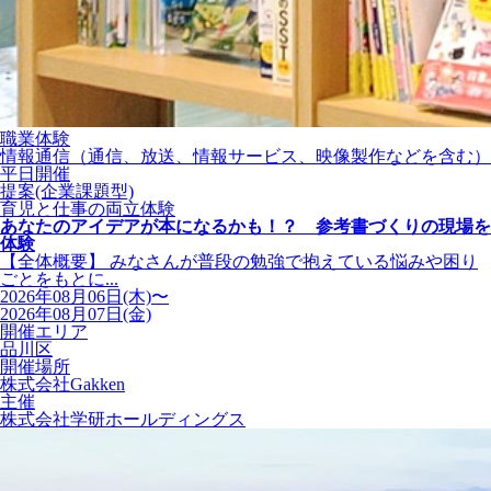
職業体験
情報通信（通信、放送、情報サービス、映像製作などを含む）
平日開催
提案(企業課題型)
育児と仕事の両立体験
あなたのアイデアが本になるかも！？ 参考書づくりの現場を
体験
【全体概要】 みなさんが普段の勉強で抱えている悩みや困り
ごとをもとに...
2026年08月06日(木)〜
2026年08月07日(金)
開催エリア
品川区
開催場所
株式会社Gakken
主催
株式会社学研ホールディングス