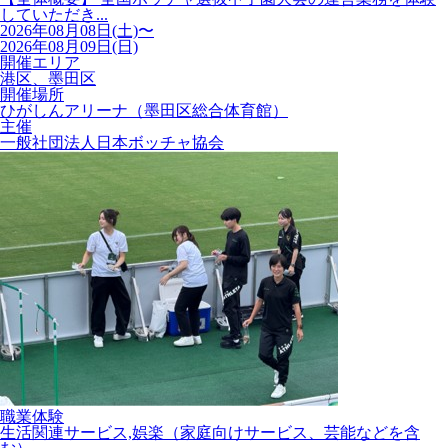
していただき...
2026年08月08日(土)〜
2026年08月09日(日)
開催エリア
港区、墨田区
開催場所
ひがしんアリーナ（墨田区総合体育館）
主催
一般社団法人日本ボッチャ協会
職業体験
生活関連サービス,娯楽（家庭向けサービス、芸能などを含