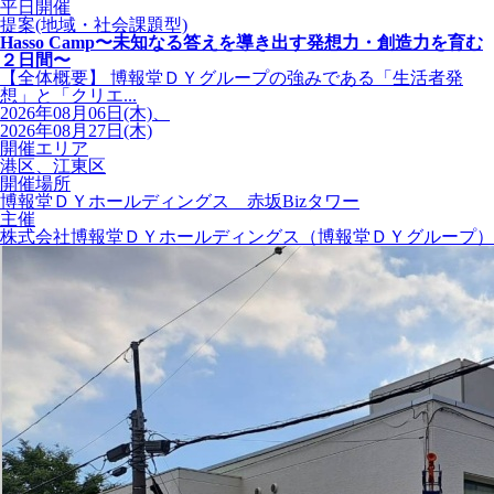
平日開催
提案(地域・社会課題型)
Hasso Camp〜未知なる答えを導き出す発想力・創造力を育む
２日間〜
【全体概要】 博報堂ＤＹグループの強みである「生活者発
想」と「クリエ...
2026年08月06日(木)、
2026年08月27日(木)
開催エリア
港区、江東区
開催場所
博報堂ＤＹホールディングス 赤坂Bizタワー
主催
株式会社博報堂ＤＹホールディングス（博報堂ＤＹグループ）