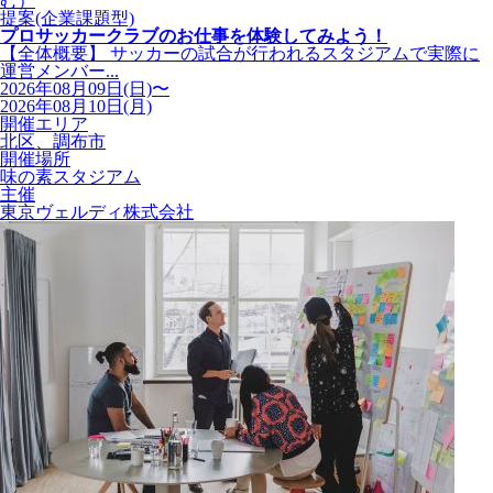
む）
提案(企業課題型)
プロサッカークラブのお仕事を体験してみよう！
【全体概要】 サッカーの試合が行われるスタジアムで実際に
運営メンバー...
2026年08月09日(日)〜
2026年08月10日(月)
開催エリア
北区、調布市
開催場所
味の素スタジアム
主催
東京ヴェルディ株式会社