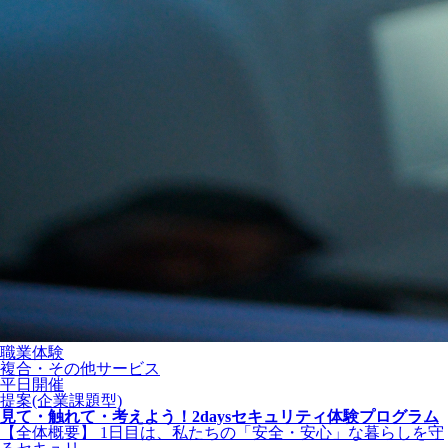
職業体験
複合・その他サービス
平日開催
提案(企業課題型)
見て・触れて・考えよう！2daysセキュリティ体験プログラム
【全体概要】 1日目は、私たちの「安全・安心」な暮らしを守