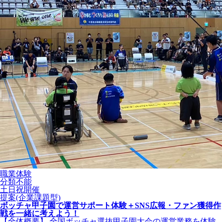
職業体験
分類不能
土日祝開催
提案(企業課題型)
ボッチャ甲子園で運営サポート体験＋SNS広報・ファン獲得作
戦を一緒に考えよう！
【全体概要】 全国ボッチャ選抜甲子園大会の運営業務を体験