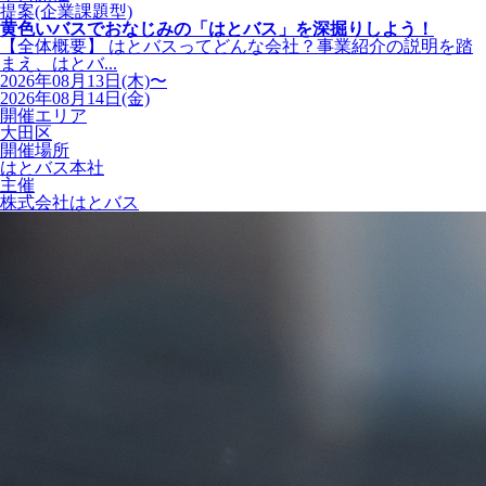
提案(企業課題型)
黄色いバスでおなじみの「はとバス」を深掘りしよう！
【全体概要】 はとバスってどんな会社？事業紹介の説明を踏
まえ、はとバ...
2026年08月13日(木)〜
2026年08月14日(金)
開催エリア
大田区
開催場所
はとバス本社
主催
株式会社はとバス