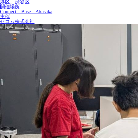
港区、渋谷区
開催場所
Connect Base Akasaka
主催
セコム株式会社