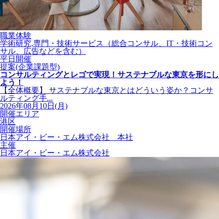
職業体験
学術研究,専門・技術サービス（総合コンサル、IT・技術コン
サル、広告などを含む）
平日開催
提案(企業課題型)
コンサルティングとレゴで実現！サステナブルな東京を形にし
よう！
【全体概要】 サステナブルな東京とはどういう姿か？コンサ
ルティング手...
2026年08月10日(月)
開催エリア
港区
開催場所
日本アイ・ビー・エム株式会社 本社
主催
日本アイ・ビー・エム株式会社