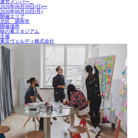
運営メンバー...
2026年08月09日(日)〜
2026年08月10日(月)
開催エリア
北区、調布市
開催場所
味の素スタジアム
主催
東京ヴェルディ株式会社