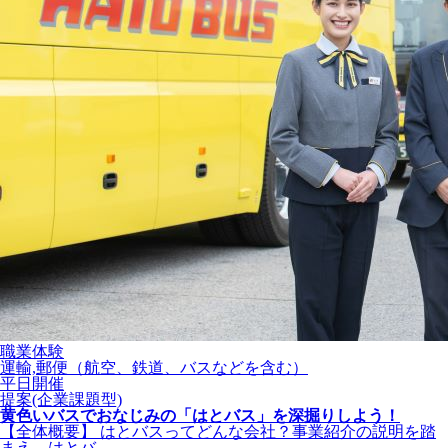
職業体験
運輸,郵便（航空、鉄道、バスなどを含む）
平日開催
提案(企業課題型)
黄色いバスでおなじみの「はとバス」を深掘りしよう！
【全体概要】 はとバスってどんな会社？事業紹介の説明を踏
まえ、はとバ...