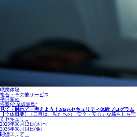
職業体験
複合・その他サービス
平日開催
提案(企業課題型)
見て・触れて・考えよう！2daysセキュリティ体験プログラム
【全体概要】 1日目は、私たちの「安全・安心」な暮らしを守
るセキュリ...
2026年08月13日(木)〜
2026年08月14日(金)
開催エリア