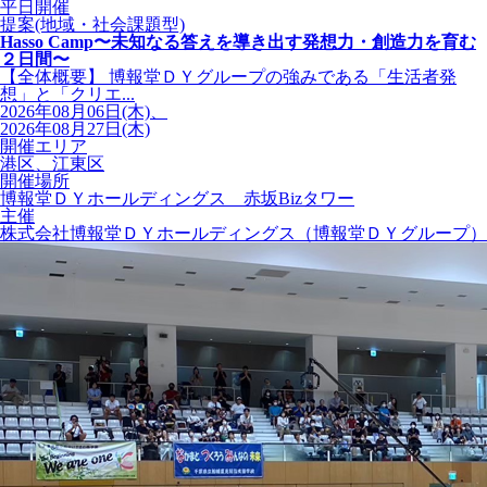
平日開催
提案(地域・社会課題型)
Hasso Camp〜未知なる答えを導き出す発想力・創造力を育む
２日間〜
【全体概要】 博報堂ＤＹグループの強みである「生活者発
想」と「クリエ...
2026年08月06日(木)、
2026年08月27日(木)
開催エリア
港区、江東区
開催場所
博報堂ＤＹホールディングス 赤坂Bizタワー
主催
株式会社博報堂ＤＹホールディングス（博報堂ＤＹグループ）