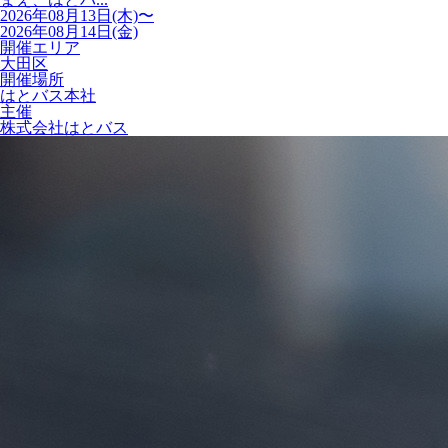
2026年08月13日(木)〜
2026年08月14日(金)
開催エリア
大田区
開催場所
はとバス本社
主催
株式会社はとバス